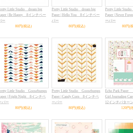
retty Little Studio dream big
Pretty Little Studio dream big
Pretty Little Studi
Paper | Be Happy 8インチペー
Paper | Hello You 8インチペー
Paper | Never 
パー
パー
ーパー
80円(税込)
80円(税込)
80円(
retty Little Studio Goosebumps
Pretty Little Studio Goosebumps
Echo Park Paper 
Paper | Fright Night 8インチペ
Paper | Candy Corn 8インチペ
Girl Journaling C
ーパー
ーパー
12インチパター
80円(税込)
80円(税込)
120円(