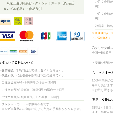
ご注文金額が 4
円）
ご注文金額が 8
円）
沖縄県・離島
※10,000円以
上で送料無料）
◯クリックポス
全国一律185円
＊安価な配送サ
・銀行振込
- 手数料はお客様ご負担となります。
・代金引換
- 代金引換手数料は下記の通りです。
1,500円未満
ご注文金額が 0～9,999円 の場合ー 330円
を申し受けます
ご注文金額が 10,000～29,999円 の場合ー 440円
※お取り置きも
ご注文金額が 30,000円以上 の場合ー 660円
・クレジットカード
- 手数料不要です。
到着より3日以
・コンビニ前払い
- 金額に応じて所定の手数料がかかります。
ます。当店へ連