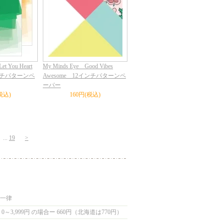
Let You Heart
My Minds Eye Good Vibes
2インチパターンペ
Awesome 12インチパターンペ
ーパー
税込)
160円(税込)
...
19
>
国一律
0～3,999円 の場合ー 660円（北海道は770円）