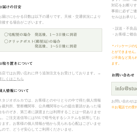
対応をお断りす
事前に必ずご連
お届けにかかる日数は以下の通りです。天候・交通状況により
セルはお承りし
前後する場合がございます。
・誤送・不良品
・お客様ご都合
＊パッケージの
とができません
ジ不良など見ら
ます。
当店ではお買い忘れに伴う追加注文をお受けしております。→
詳しくはこちら
スタジオポルカでは、お客様とのやりとりの中で得た個人情報
お問い合わせは
を裁判所、警察機関等、公共機関等からの提出要請があった場
※お電話での受
合をのぞき、第三者に譲渡または利用することは一切ありませ
ん。ご注文送信等にはSSLで暗号化するシステムを採用してお
ります。お客様の個人情報が他から見られる心配はございませ
んので、どうぞ安心してご利用くださいませ。