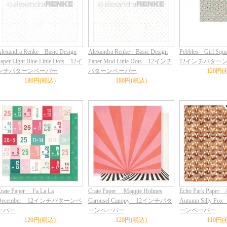
lexandra Renke Basic Design
Alexandra Renke Basic Design
Pebbles Girl Squ
aper Light Blue Little Dots 12イ
Paper Mud Little Dots 12インチ
12インチパター
ンチパターンペーパー
パターンペーパー
120円(
180円(税込)
180円(税込)
rate Paper Fa La La
Crate Paper Maggie Holmes
Echo Park Paper A
December 12インチパターンペ
Carousel Canopy 12インチパタ
Autumn Silly 
ーパー
ーンペーパー
ーンペーパー
120円(税込)
120円(税込)
110円(