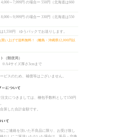
,000～7,999円 の場合ー 550円（北海道は660
,000～9,999円 の場合ー 330円（北海道は550
は1,550円 ゆうパックでお送りします。
上お買い上げで送料無料！（離島・沖縄県12,000円以
ト（郵便局）
 ※A4サイズ厚さ3cmまで
ービスのため、補償等はございません。
のご注文につきましては、梱包手数料として150円
。
合算した合計金額です。
内にご連絡を頂いた不良品に限り、お受け致し
絡なしにご返送いただいた場合は、返品・交換