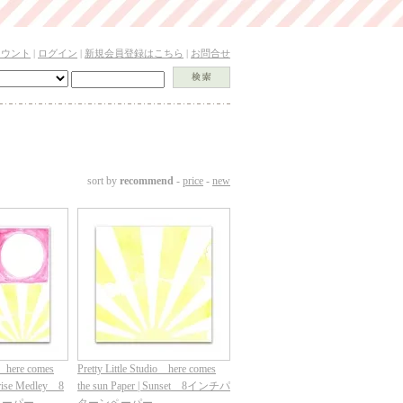
カウント
|
ログイン
|
新規会員登録はこちら
|
お問合せ
sort by
recommend
-
price
-
new
io here comes
Pretty Little Studio here comes
nrise Medley 8
the sun Paper | Sunset 8インチパ