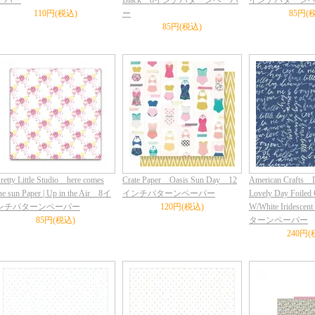
ーパー
Black 8インチパターンペーパ
インチパターン
110円(税込)
ー
85円(
85円(税込)
retty Little Studio here comes
Crate Paper Oasis Sun Day 12
American Crafts D
he sun Paper | Up in the Air 8イ
インチパターンペーパー
Lovely Day Foiled 
ンチパターンペーパー
120円(税込)
W/White Irides
85円(税込)
ターンペーパー
240円(