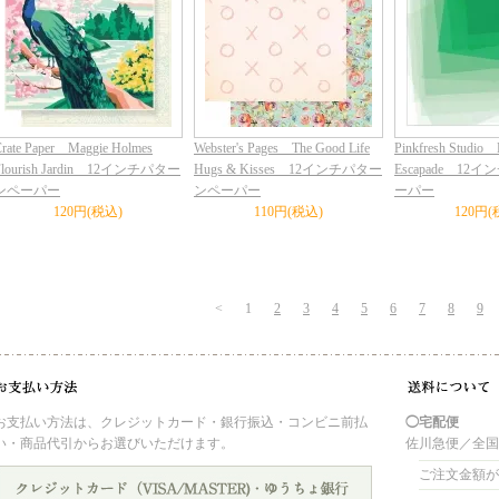
rate Paper Maggie Holmes
Webster's Pages The Good Life
Pinkfresh Studio 
Flourish Jardin 12インチパター
Hugs & Kisses 12インチパター
Escapade 1
ンペーパー
ンペーパー
ーパー
120円(税込)
110円(税込)
120円(
<
1
2
3
4
5
6
7
8
9
お支払い方法は、クレジットカード・銀行振込・コンビニ前払
◯宅配便
い・商品代引からお選びいただけます。
佐川急便／全
ご注文金額が 