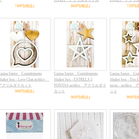
ン
LAX21 アクリルタイトル
LAX23 アクリ
740円(税込)
860円(税込)
720円(
arina Sartor Complemento
Carina Sartor Complemento
Carina Sartor Co
haker box - Love Chat acrilico
Shaker box - ESTRELA 5
Shaker box - Trio E
アクリルダイカット
PONTAS acrilico アクリルダイ
peças - acríl
990円(税込)
カット
ット
960円(税込)
990円(