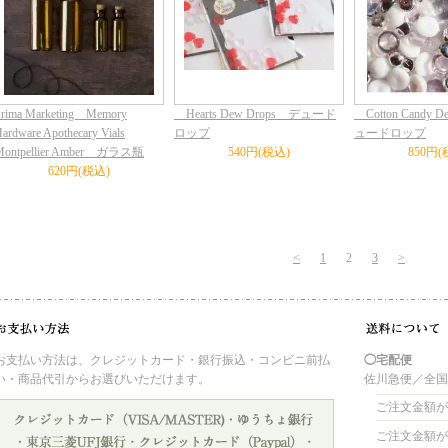
Prima Marketing Memory
Hearts Dew Drops デュード
Cotton Candy D
ardware Apothecary Vials
ロップ
ュードロップ
Montpellier Amber ガラス瓶
540円(税込)
850円(
620円(税込)
<
1
2
3
>
お支払い方法は、クレジットカード・銀行振込・コンビニ前払
◯宅配便
い・商品代引からお選びいただけます。
佐川急便／全
ご注文金額が 
ご注文金額が 4