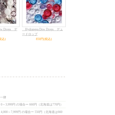
ew Drops デ
Hydrangea Dew Drops デュ
ードロップ
税込)
850円(税込)
国一律
0～3,999円 の場合ー 660円（北海道は770円）
,000～7,999円 の場合ー 550円（北海道は660