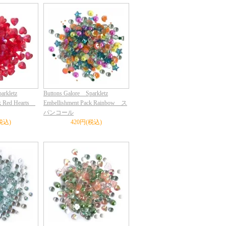
arkletz
Buttons Galore Sparkletz
ck Red Hearts
Embellishment Pack Rainbow ス
パンコール
税込)
420円(税込)