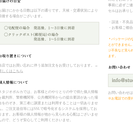
事前に必ずご連
お届けにかかる日数は以下の通りです。天候・交通状況により
セルはお承りし
前後する場合がございます。
・誤送・不良品
・お客様ご都合
＊パッケージの
とができません
ジ不良など見ら
ます。
当店ではお買い忘れに伴う追加注文をお受けしております。→
詳しくはこちら
スタジオポルカでは、お客様とのやりとりの中で得た個人情報
お問い合わせは
を裁判所、警察機関等、公共機関等からの提出要請があった場
※お電話での受
合をのぞき、第三者に譲渡または利用することは一切ありませ
ん。ご注文送信等にはSSLで暗号化するシステムを採用してお
ります。お客様の個人情報が他から見られる心配はございませ
んので、どうぞ安心してご利用くださいませ。