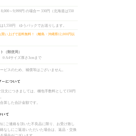
,000～9,999円 の場合ー 330円（北海道は550
は1,550円 ゆうパックでお送りします。
上お買い上げで送料無料！（離島・沖縄県12,000円以
ト（郵便局）
 ※A4サイズ厚さ3cmまで
ービスのため、補償等はございません。
のご注文につきましては、梱包手数料として150円
。
合算した合計金額です。
内にご連絡を頂いた不良品に限り、お受け致し
絡なしにご返送いただいた場合は、返品・交換
る場合がございます。