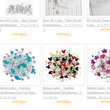
ress My Crafts Water Droplet
Dress My Crafts Water Droplet
My Favorite Thing
Embellishments デュードロッ
Embellishments クリアドロッ
Cubes クリア
プ
プ
500円(
870円(税込)
790円(税込)
uttons Galore Sparkletz
Buttons Galore Sparkletz
Buttons Galore Sp
mbellishment Pack Salt Water
Embellishment Pack Magical ス
Embellishment Pack
スパンコール
パンコール
Dreams スパン
450円(税込)
380円(税込)
380円(