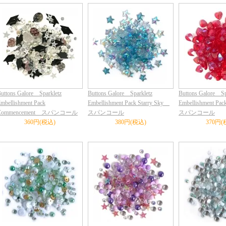
uttons Galore Sparkletz
Buttons Galore Sparkletz
Buttons Galore Sp
mbellishment Pack
Embellishment Pack Starry Sky
Embellishment Pa
Commencement スパンコール
スパンコール
スパンコール
360円(税込)
380円(税込)
370円(