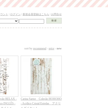
カウント
|
ログイン
|
新規会員登録はこちら
|
お問合せ
sort by
recommend
-
price
-
new
leção RELAX -
Carina Sartor Coleção HOHOHO
anco INGLÊS -
- Acrílico Cristal Estrelas アクリ