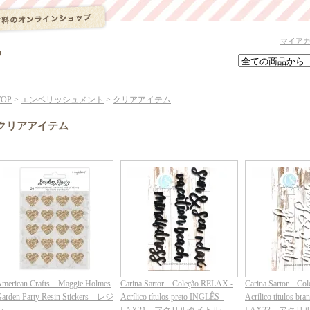
マイア
TOP
>
エンベリッシュメント
>
クリアアイテム
クリアアイテム
merican Crafts Maggie Holmes
Carina Sartor Coleção RELAX -
Carina Sartor Co
arden Party Resin Stickers レジ
Acrílico títulos preto INGLÊS -
Acrílico títulos br