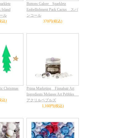
arkletz
Buttons Galore Sparkletz
 Island
Embellishment Pack Cactus スパ
コール
ンコール
税込)
370円(税込)
lic Christmas
Prima Marketing Finnabair Art
Ingredients Melange Art Pebbles
税込)
アクリルペブルズ
1,160円(税込)