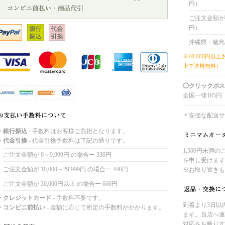
円）
ご注文金額が 8
円）
沖縄県・離島
※10,000円以
上で送料無料）
◯クリックポス
全国一律185円
＊安価な配送サ
・銀行振込
- 手数料はお客様ご負担となります。
・代金引換
- 代金引換手数料は下記の通りです。
1,500円未満
ご注文金額が 0～9,999円 の場合ー 330円
を申し受けます
ご注文金額が 10,000～29,999円 の場合ー 440円
※お取り置きも
ご注文金額が 30,000円以上 の場合ー 660円
・クレジットカード
- 手数料不要です。
到着より3日以
・コンビニ前払い
- 金額に応じて所定の手数料がかかります。
ます。当店へ連
対応をお断りす