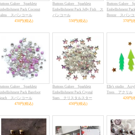
uttons Galore Sparkletz
Buttons Galore Sparkletz
Buttons Galore Sp
mbellishment Pack Coconut
Embellishment Pack Jelly Fish ス
Embellishment Pack
Palms スパンコール
パンコール
Breeze スパン
450円(税込)
550円(税込)
370円(
uttons Galore Sparkletz
Buttons Galore Sparkletz
Elle's studio Acry
mbellishment Pack Barefoot
Embellishment Pack Crystal
Trees アクリル
Beach スパンコール
Stars クリスタルスター
420円(
470円(税込)
450円(税込)