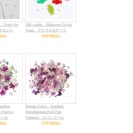
s Frosty Ice
Elle's studio Halloween Acrylic
アクセント
Treats アクリルモチーフ
税込)
450円(税込)
arkletz
Buttons Galore Sparkletz
 Princess
Embellishment Pack Pink
コール
Flamingo スパンコール
税込)
370円(税込)