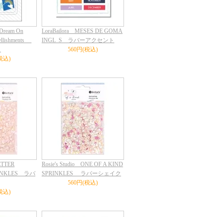
 Dream On
LoraBailora MESES DE GOMA
bellishments
INGL_S ラバーアクセント
ト
560円(税込)
税込)
BETTER
Rosie's Studio ONE OF A KIND
RINKLES ラバ
SPRINKLES ラバーシェイク
560円(税込)
税込)