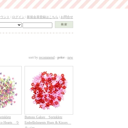
カウント
|
ログイン
|
新規会員登録はこちら
|
お問合せ
sort by
recommend
-
price
-
new
rinkletz
Buttons Galore Sprinkletz
eco Hearts ラ
Embellishments Hugs & Kisses