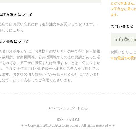
とができません
ジ不良など見ら
ます。
当店ではお買い忘れに伴う追加注文をお受けしております。→
詳しくはこちら
スタジオポルカでは、お客様とのやりとりの中で得た個人情報
お問い合わせは
を裁判所、警察機関等、公共機関等からの提出要請があった場
※お電話での受
合をのぞき、第三者に譲渡または利用することは一切ありませ
ん。ご注文送信等にはSSLで暗号化するシステムを採用してお
ります。お客様の個人情報が他から見られる心配はございませ
んので、どうぞ安心してご利用くださいませ。
▲ページトップへもどる
RSS
/
ATOM
＋＋Copyright 2010‐2026,studio polka．All rights reserved＋＋