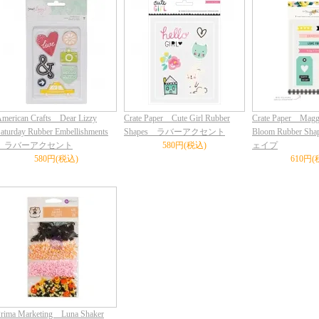
merican Crafts Dear Lizzy
Crate Paper Cute Girl Rubber
Crate Paper Magg
aturday Rubber Embellishments
Shapes ラバーアクセント
Bloom Rubber 
ラバーアクセント
580円(税込)
ェイプ
580円(税込)
610円(
rima Marketing Luna Shaker