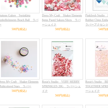
uttons Galore Sprinkletz
Dress My Craft Shaker Elements
Pinkfresh Studio
mbellishments Beach Ball ラバ
8gms Pastel Sakura Slices ラバ
Rubber Chips Em
ー
ーシェイク
ラバーアクセン
500円(税込)
500円(税込)
540円(
ress My Craft Shaker Elements
Rosie's Studio VERY MERRY
Rosie's Studio 
Multicolored Stars ラバー
SPRINKLES 20G ラバーシェ
TOGETHER SP
560円(税込)
イク
ーシェイク
560円(税込)
560円(