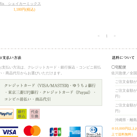
Mix シェイカーミックス
1,180円(税込)
<
1
>
お支払い方法は、クレジットカード・銀行振込・コンビニ前払
◯宅配便
い・商品代引からお選びいただけます。
佐川急便／全
ご注文金額が 
ご注文金額が 4
円）
ご注文金額が 8
円）
沖縄県・離島
※10,000円以
上で送料無料）