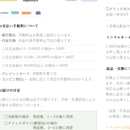
◯クリックポス
全国一律185円
＊安価な配送サ
・銀行振込
- 手数料はお客様ご負担となります。
・代金引換
- 代金引換手数料は下記の通りです。
1,500円未満
ご注文金額が 0～9,999円 の場合ー 330円
を申し受けます
ご注文金額が 10,000～29,999円 の場合ー 440円
※お取り置きも
ご注文金額が 30,000円以上 の場合ー 660円
・クレジットカード
- 手数料不要です。
到着より3日以
・コンビニ前払い
- 金額に応じて所定の手数料がかかります。
ます。当店へ連
対応をお断りす
事前に必ずご連
お届けにかかる日数は以下の通りです。天候・交通状況により
セルはお承りし
前後する場合がございます。
・誤送・不良品
・お客様ご都合
＊パッケージの