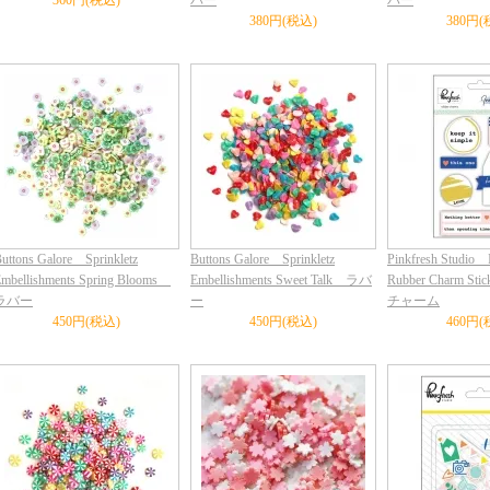
360円(税込)
バー
バー
380円(税込)
380円(
uttons Galore Sprinkletz
Buttons Galore Sprinkletz
Pinkfresh Studio I
mbellishments Spring Blooms
Embellishments Sweet Talk ラバ
Rubber Charm S
ラバー
ー
チャーム
450円(税込)
450円(税込)
460円(