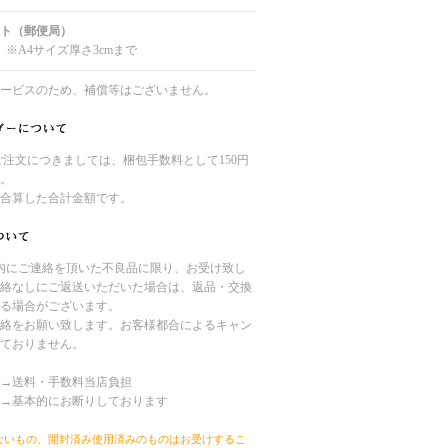
ト（郵便局）
 ※A4サイズ厚さ3cmまで
ービスのため、補償等はございません。
のご注文につきましては、梱包手数料として150円
。
合算した合計金額です。
内にご連絡を頂いた不良品に限り、お受け致し
絡なしにご返送いただいた場合は、返品・交換
る場合がございます。
絡をお願い致します。お客様都合によるキャン
ておりません。
→送料・手数料当店負担
→基本的にお断りしております
ないもの、開封済み使用済みのものはお受けするこ