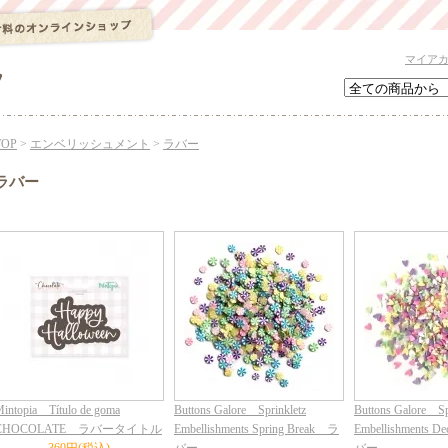
マイア
TOP
>
エンベリッシュメント
>
ラバー
ラバー
intopia Título de goma
Buttons Galore Sprinkletz
Buttons Galore Sp
CHOCOLATE ラバータイトル
Embellishments Spring Break ラ
Embellishments D