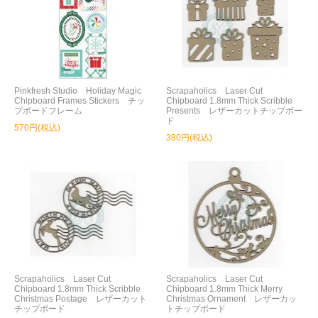
Pinkfresh Studio Holiday Magic
Scrapaholics Laser Cut
Chipboard Frames Stickers チッ
Chipboard 1.8mm Thick Scribble
プボードフレーム
Presents レザーカットチップボー
ド
570円(税込)
380円(税込)
Scrapaholics Laser Cut
Scrapaholics Laser Cut
Chipboard 1.8mm Thick Scribble
Chipboard 1.8mm Thick Merry
Christmas Postage レザーカット
Christmas Ornament レザーカッ
チップボード
トチップボード