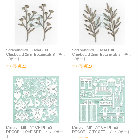
Scrapaholics Laser Cut
Scrapaholics Laser Cut
Chipboard 2mm Botanicals 8 チッ
Chipboard 2mm Botanicals 3 チッ
プボード
プボード
250円(税込)
250円(税込)
Mintay MINTAY CHIPPIES -
Mintay MINTAY CHIPPIES -
DECOR - LOVE SET チップボー
DECOR - CITY SET チップボード
ド