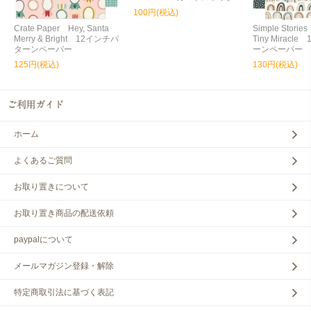
100円(税込)
Crate Paper Hey, Santa
Simple Storie
Merry & Bright 12インチパ
Tiny Miracl
ターンペーパー
ーンペーパー
125円(税込)
130円(税込)
ホーム
よくあるご質問
お取り置きについて
お取り置き商品の配送依頼
paypalについて
メールマガジン登録・解除
特定商取引法に基づく表記