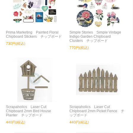
Prima Marketing Painted Floral
Simple Stories Simple Vintage
Chipboard Stickers チップボード
Indigo Garden Chipboard
Clusters チップボード
730円(税込)
770円(税込)
Scrapaholics Laser Cut
Scrapaholics Laser Cut
Chipboard 2mm Bird House
Chipboard 2mm Picket Fence チ
Planter チップボード
ップボード
440円(税込)
440円(税込)