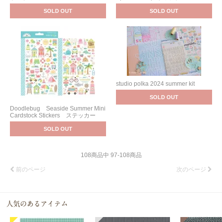
SOLD OUT
SOLD OUT
studio polka 2024 summer kit
SOLD OUT
Doodlebug Seaside Summer Mini
Cardstock Stickers ステッカー
SOLD OUT
108
商品中
97
-
108
商品
前のページ
次のページ