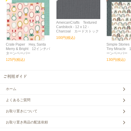
AmeicanCrafts Textured
Cardstock - 12 x 12 -
Charcoal カードストック
100円(税込)
Crate Paper Hey, Santa
Simple Storie
Merry & Bright 12インチパ
Tiny Miracl
ターンペーパー
ーンペーパー
125円(税込)
130円(税込)
ホーム
よくあるご質問
お取り置きについて
お取り置き商品の配送依頼