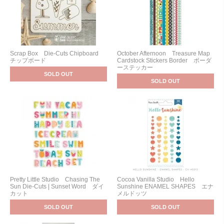
Scrap Box Die-Cuts Chipboard
October Afternoon Treasure Map
チップボード
Cardstock Stickers Border ボーダ
ーステッカー
SOLD OUT
SOLD OUT
Pretty Little Studio Chasing The
Cocoa Vanilla Studio Hello
Sun Die-Cuts | Sunset Word ダイ
Sunshine ENAMEL SHAPES エナ
カット
メルドッツ
SOLD OUT
SOLD OUT