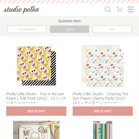
Summer item
recommend
price
new
Pretty Little Studio Fun in the sun
Pretty Little Studio Chasing The
Paper | Tutti Frutti 12x12 12インチ
Sun Paper | Dancy Party 12x12
パターンペーパー
12インチパターンペーパー
SOLD OUT
SOLD OUT