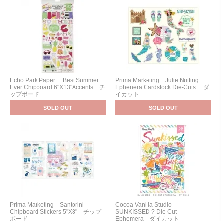
Echo Park Paper Best Summer
Prima Marketing Julie Nutting
Ever Chipboard 6"X13"Accents チ
Ephenera Cardstock Die-Cuts ダ
ップボード
イカット
SOLD OUT
SOLD OUT
Prima Marketing Santorini
Cocoa Vanilla Studio
Chipboard Stickers 5"X8" チップ
SUNKISSED ? Die Cut
ボード
Ephemera ダイカット