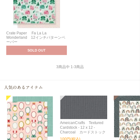
Crate Paper Fa La La
Wonderland 12インチパターンペ
ーパー
SOLD OUT
3
商品中
1
-
3
商品
AmeicanCrafts Textured
Cardstock - 12 x 12 -
Charcoal カードストック
100円(税込)