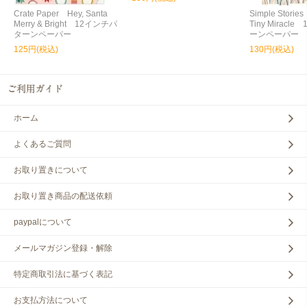
Crate Paper Hey, Santa
Simple Storie
Merry & Bright 12インチパ
Tiny Miracl
ターンペーパー
ーンペーパー
125円(税込)
130円(税込)
ホーム
よくあるご質問
お取り置きについて
お取り置き商品の配送依頼
paypalについて
メールマガジン登録・解除
特定商取引法に基づく表記
お支払方法について