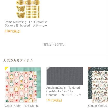
Prima Marketing Fruit Paradise
Stickers Embossed ステッカー
620円(税込)
3
商品中
1
-
3
商品
AmeicanCrafts Textured
Cardstock - 12 x 12 -
Charcoal カードストック
100円(税込)
Crate Paper Hey, Santa
Simple Storie