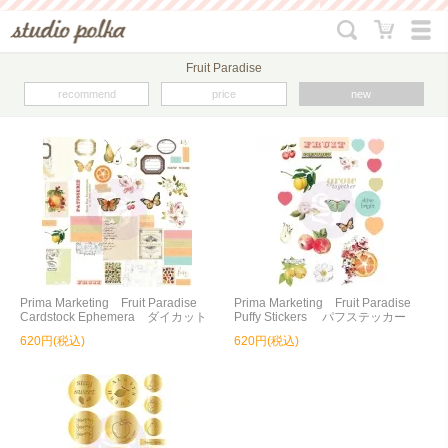
Fruit Paradise
recommend
price
new
Prima Marketing Fruit Paradise
Prima Marketing Fruit Paradise
Cardstock Ephemera ダイカット
Puffy Stickers パフステッカー
620円(税込)
620円(税込)