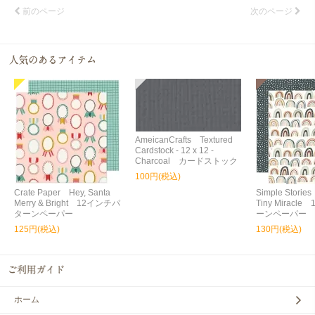
前のページ
次のページ
AmeicanCrafts Textured
Cardstock - 12 x 12 -
Charcoal カードストック
100円(税込)
Crate Paper Hey, Santa
Simple Storie
Merry & Bright 12インチパ
Tiny Miracl
ターンペーパー
ーンペーパー
125円(税込)
130円(税込)
ホーム