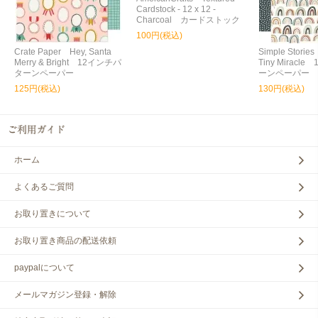
Cardstock - 12 x 12 -
Charcoal カードストック
100円(税込)
Crate Paper Hey, Santa
Simple Storie
Merry & Bright 12インチパ
Tiny Miracl
ターンペーパー
ーンペーパー
125円(税込)
130円(税込)
ホーム
よくあるご質問
お取り置きについて
お取り置き商品の配送依頼
paypalについて
メールマガジン登録・解除