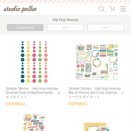
Hip Hop Hooray
recommend
price
new
Simple Stories Hip Hop Hooray
Simple Stories Hip Hop Hooray
Enamel Dots Embellishments エ
Bits & Pieces Die-Cuts Journal ジ
ナメルドッツ
ャーナルダイカット
520円(税込)
650円(税込)