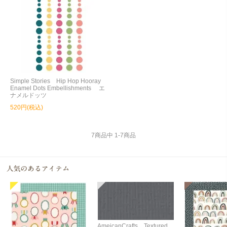
Simple Stories Hip Hop Hooray
Enamel Dots Embellishments エ
ナメルドッツ
520円(税込)
7
商品中
1
-
7
商品
AmeicanCrafts Textured