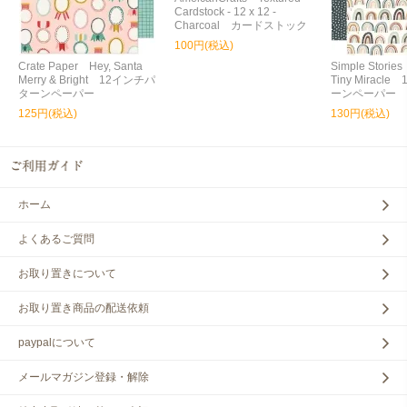
Cardstock - 12 x 12 -
Charcoal カードストック
100円(税込)
Crate Paper Hey, Santa
Simple Storie
Merry & Bright 12インチパ
Tiny Miracl
ターンペーパー
ーンペーパー
125円(税込)
130円(税込)
ホーム
よくあるご質問
お取り置きについて
お取り置き商品の配送依頼
paypalについて
メールマガジン登録・解除