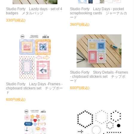
Studio Forty Lazdy days - set of 4
Studio Forty Lazy Days - pocket
badges メタルバッジ
scrapbooking cards ジャーナルカ
ード
330円(税込)
360円(税込)
Studio Forty Story Details -Frames
- chipboard stickers set チップボ
ード
Studio Forty Lazy Days -Frames -
600円(税込)
chipboard stickers set チップボー
ド
600円(税込)