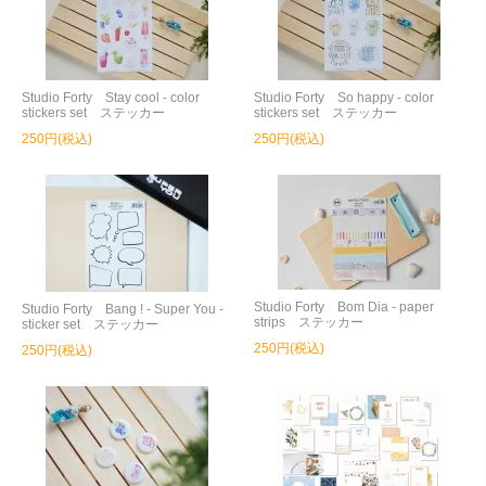
Studio Forty Stay cool - color
Studio Forty So happy - color
stickers set ステッカー
stickers set ステッカー
250円(税込)
250円(税込)
Studio Forty Bom Dia - paper
Studio Forty Bang ! - Super You -
strips ステッカー
sticker set ステッカー
250円(税込)
250円(税込)