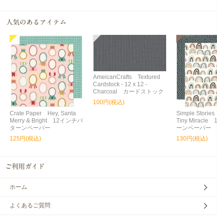
AmeicanCrafts Textured
Cardstock - 12 x 12 -
Charcoal カードストック
100円(税込)
Crate Paper Hey, Santa
Simple Storie
Merry & Bright 12インチパ
Tiny Miracl
ターンペーパー
ーンペーパー
125円(税込)
130円(税込)
ホーム
よくあるご質問