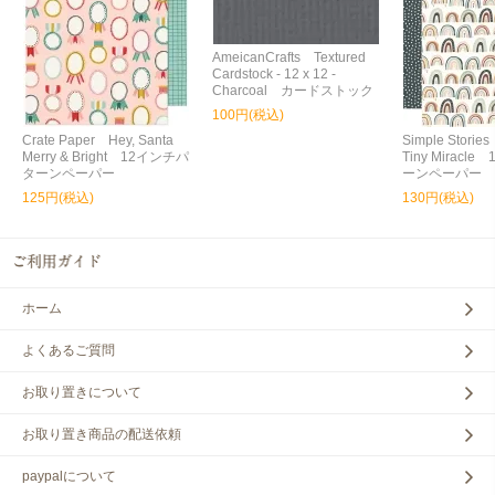
AmeicanCrafts Textured
Cardstock - 12 x 12 -
Charcoal カードストック
100円(税込)
Crate Paper Hey, Santa
Simple Storie
Merry & Bright 12インチパ
Tiny Miracl
ターンペーパー
ーンペーパー
125円(税込)
130円(税込)
ホーム
よくあるご質問
お取り置きについて
お取り置き商品の配送依頼
paypalについて