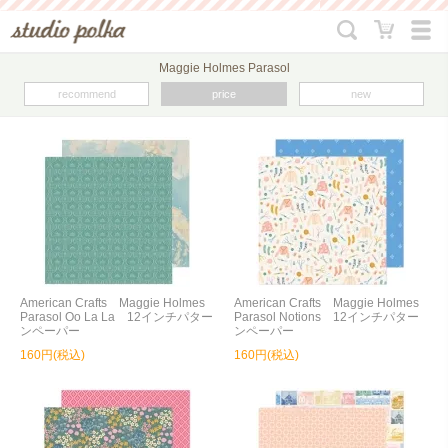
Maggie Holmes Parasol
recommend
price
new
American Crafts Maggie Holmes
American Crafts Maggie Holmes
Parasol Oo La La 12インチパター
Parasol Notions 12インチパター
ンペーパー
ンペーパー
160円(税込)
160円(税込)