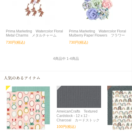
Prima Marketing Watercolor Floral
Prima Marketing Watercolor Floral
Metal Charms メタルチャーム
Mulberry Paper Flowers フラワー
730円(税込)
730円(税込)
4
商品中
1
-
4
商品
AmeicanCrafts Textured
Cardstock - 12 x 12 -
Charcoal カードストック
100円(税込)