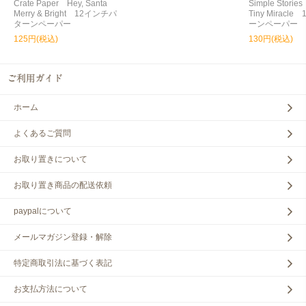
Crate Paper Hey, Santa
Simple Storie
Merry & Bright 12インチパ
Tiny Miracl
ターンペーパー
ーンペーパー
125円(税込)
130円(税込)
ホーム
よくあるご質問
お取り置きについて
お取り置き商品の配送依頼
paypalについて
メールマガジン登録・解除
特定商取引法に基づく表記
お支払方法について