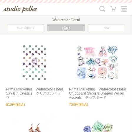
Watercolor Floral
recommend
price
new
Prima Marketing Watercolor Floral
Prima Marketing Watercolor Floral
Say It In Crystals クリスタルドッ
Chipboard Stickers Shapes W/Foil
ツ
Accents チップボード
610円(税込)
730円(税込)