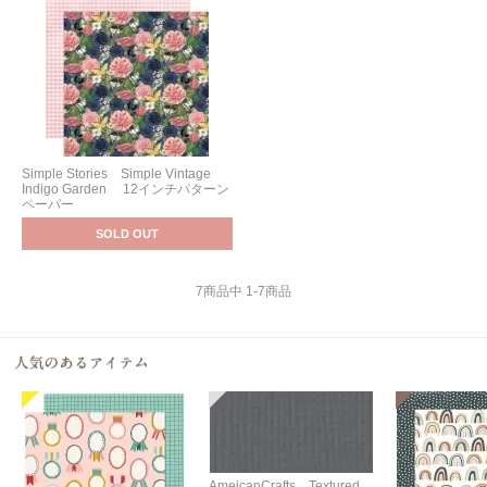
Simple Stories Simple Vintage
Indigo Garden 12インチパターン
ペーパー
SOLD OUT
7
商品中
1
-
7
商品
AmeicanCrafts Textured