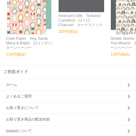
AmeicanCrafts Textured
Cardstock - 12 x 12 -
Charcoal カードストック
100円(税込)
Crate Paper Hey, Santa
Simple Storie
Merry & Bright 12インチパ
Tiny Miracl
ターンペーパー
ーンペーパー
125円(税込)
130円(税込)
ホーム
よくあるご質問
お取り置きについて
お取り置き商品の配送依頼
paypalについて