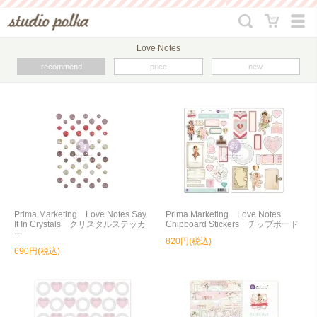
Love Notes
recommend
price
new
Prima Marketing Love Notes Say
Prima Marketing Love Notes
It In Crystals クリスタルステッカ
Chipboard Stickers チップボード
ー
820円(税込)
690円(税込)