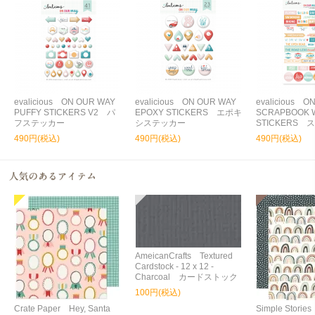
evalicious ON OUR WAY
evalicious ON OUR WAY
evalicious O
PUFFY STICKERS V2 パ
EPOXY STICKERS エポキ
SCRAPBOOK 
フステッカー
システッカー
STICKERS
490円(税込)
490円(税込)
490円(税込)
AmeicanCrafts Textured
Cardstock - 12 x 12 -
Charcoal カードストック
100円(税込)
Crate Paper Hey, Santa
Simple Storie