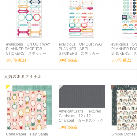
evalicious ON OUR WAY
evalicious ON OUR WAY
evalicious O
PLANNER PAGE TAB
PLANNER LABEL
PLANNER FO
STICKERS ステッカー
STICKERS ステッカー
STICKERS
380円(税込)
380円(税込)
380円(税込)
AmeicanCrafts Textured
Cardstock - 12 x 12 -
Charcoal カードストック
100円(税込)
Crate Paper Hey, Santa
Simple Storie