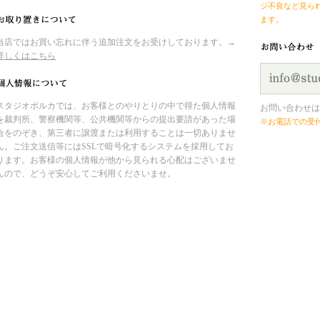
ジ不良など見ら
ます。
当店ではお買い忘れに伴う追加注文をお受けしております。→
詳しくはこちら
スタジオポルカでは、お客様とのやりとりの中で得た個人情報
お問い合わせは
を裁判所、警察機関等、公共機関等からの提出要請があった場
※お電話での受
合をのぞき、第三者に譲渡または利用することは一切ありませ
ん。ご注文送信等にはSSLで暗号化するシステムを採用してお
ります。お客様の個人情報が他から見られる心配はございませ
んので、どうぞ安心してご利用くださいませ。