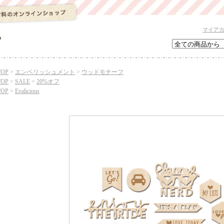
マイア
TOP
>
エンベリッシュメント
>
ウッドモチーフ
TOP
>
SALE
>
20%オフ
TOP
>
Evalicious