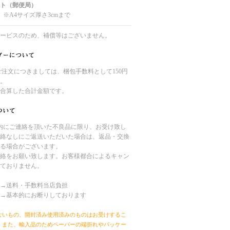
ト（郵便局）
 ※A4サイズ厚さ3cmまで
ービスのため、補償等はございません。
のご注文につきましては、梱包手数料として150円
。
合算した合計金額です。
内にご連絡を頂いた不良品に限り、お受け致し
絡なしにご返送いただいた場合は、返品・交換
る場合がございます。
絡をお願い致します。お客様都合によるキャン
ておりません。
→送料・手数料当店負担
→基本的にお断りしております
ないもの、開封済み使用済みのものはお受けするこ
。また、輸入品のためペーパーの端折れやパッケー