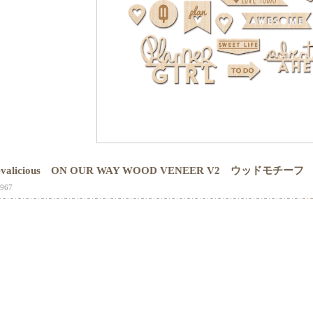
evalicious ON OUR WAY WOOD VENEER V2 ウッドモチーフ
967