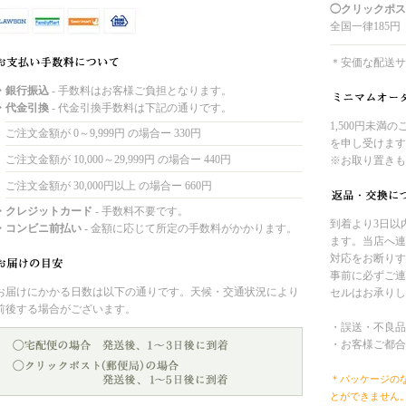
◯クリックポス
全国一律185円
＊安価な配送サ
・銀行振込
- 手数料はお客様ご負担となります。
・代金引換
- 代金引換手数料は下記の通りです。
1,500円未満
ご注文金額が 0～9,999円 の場合ー 330円
を申し受けます
ご注文金額が 10,000～29,999円 の場合ー 440円
※お取り置きも
ご注文金額が 30,000円以上 の場合ー 660円
・クレジットカード
- 手数料不要です。
到着より3日以
・コンビニ前払い
- 金額に応じて所定の手数料がかかります。
ます。当店へ連
対応をお断りす
事前に必ずご連
お届けにかかる日数は以下の通りです。天候・交通状況により
セルはお承りし
前後する場合がございます。
・誤送・不良品
・お客様ご都合
＊パッケージの
とができません