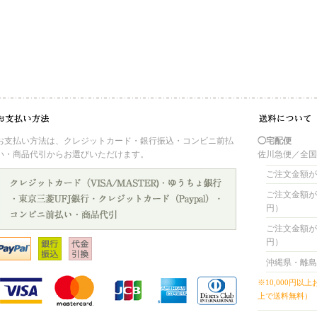
お支払い方法は、クレジットカード・銀行振込・コンビニ前払
◯宅配便
い・商品代引からお選びいただけます。
佐川急便／全
ご注文金額が 
ご注文金額が 4
円）
ご注文金額が 8
円）
沖縄県・離島
※10,000円以
上で送料無料）