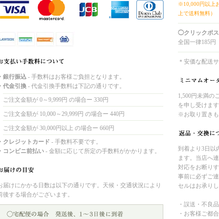
※10,000円以
上で送料無料）
◯クリックポス
全国一律185円
＊安価な配送サ
・銀行振込
- 手数料はお客様ご負担となります。
・代金引換
- 代金引換手数料は下記の通りです。
1,500円未満
ご注文金額が 0～9,999円 の場合ー 330円
を申し受けます
ご注文金額が 10,000～29,999円 の場合ー 440円
※お取り置きも
ご注文金額が 30,000円以上 の場合ー 660円
・クレジットカード
- 手数料不要です。
到着より3日以
・コンビニ前払い
- 金額に応じて所定の手数料がかかります。
ます。当店へ連
対応をお断りす
事前に必ずご連
お届けにかかる日数は以下の通りです。天候・交通状況により
セルはお承りし
前後する場合がございます。
・誤送・不良品
・お客様ご都合