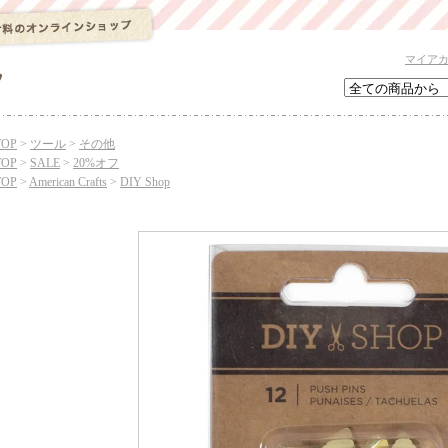
マイア
TOP
>
ツール
>
その他
TOP
>
SALE
>
20%オフ
TOP
>
American Crafts
>
DIY Shop