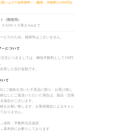
上お買い上げで送料無料！（離島・沖縄県12,000円以
ト（郵便局）
 ※A4サイズ厚さ3cmまで
ービスのため、補償等はございません。
のご注文につきましては、梱包手数料として150円
。
合算した合計金額です。
内にご連絡を頂いた不良品に限り、お受け致し
絡なしにご返送いただいた場合は、返品・交換
る場合がございます。
絡をお願い致します。お客様都合によるキャン
ておりません。
→送料・手数料当店負担
→基本的にお断りしております