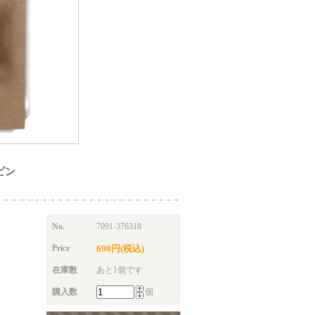
ュピン
No.
7091-376318
Price
690円(税込)
在庫数
あと1個です
購入数
個