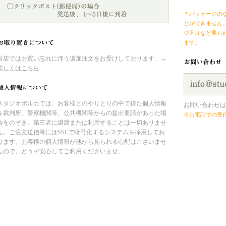
＊パッケージの
とができません
ジ不良など見ら
ます。
当店ではお買い忘れに伴う追加注文をお受けしております。→
詳しくはこちら
スタジオポルカでは、お客様とのやりとりの中で得た個人情報
お問い合わせは
を裁判所、警察機関等、公共機関等からの提出要請があった場
※お電話での受
合をのぞき、第三者に譲渡または利用することは一切ありませ
ん。ご注文送信等にはSSLで暗号化するシステムを採用してお
ります。お客様の個人情報が他から見られる心配はございませ
んので、どうぞ安心してご利用くださいませ。