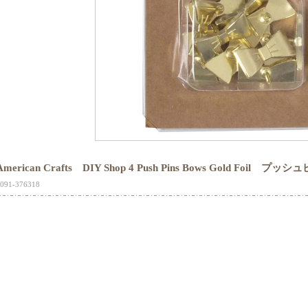
American Crafts DIY Shop 4 Push Pins Bows Gold Foil プッシ
091-376318