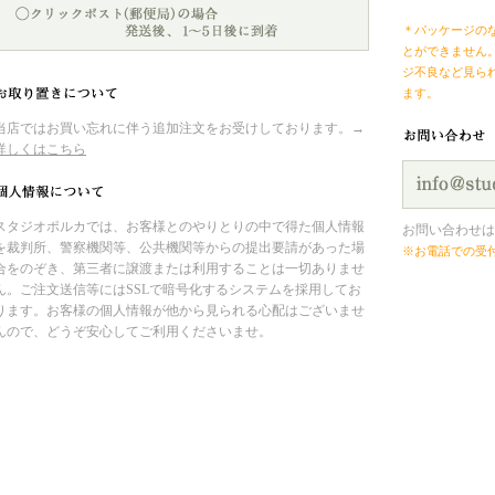
＊パッケージの
とができません
ジ不良など見ら
ます。
当店ではお買い忘れに伴う追加注文をお受けしております。→
詳しくはこちら
スタジオポルカでは、お客様とのやりとりの中で得た個人情報
お問い合わせは
を裁判所、警察機関等、公共機関等からの提出要請があった場
※お電話での受
合をのぞき、第三者に譲渡または利用することは一切ありませ
ん。ご注文送信等にはSSLで暗号化するシステムを採用してお
ります。お客様の個人情報が他から見られる心配はございませ
んので、どうぞ安心してご利用くださいませ。