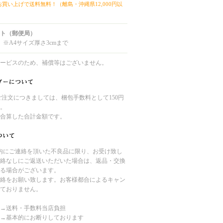
上お買い上げで送料無料！（離島・沖縄県12,000円以
ト（郵便局）
 ※A4サイズ厚さ3cmまで
ービスのため、補償等はございません。
のご注文につきましては、梱包手数料として150円
。
合算した合計金額です。
内にご連絡を頂いた不良品に限り、お受け致し
絡なしにご返送いただいた場合は、返品・交換
る場合がございます。
絡をお願い致します。お客様都合によるキャン
ておりません。
→送料・手数料当店負担
→基本的にお断りしております