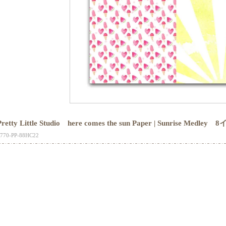
Pretty Little Studio here comes the sun Paper | Sunrise 
770-PP-88HC22