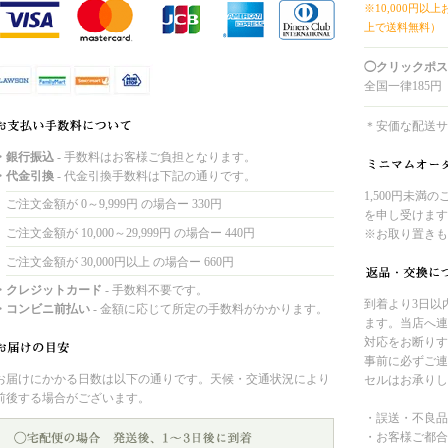
※10,000円以
上で送料無料）
◯クリックポス
全国一律185円
＊安価な配送サ
・銀行振込
- 手数料はお客様ご負担となります。
・代金引換
- 代金引換手数料は下記の通りです。
1,500円未満
ご注文金額が 0～9,999円 の場合ー 330円
を申し受けます
ご注文金額が 10,000～29,999円 の場合ー 440円
※お取り置きも
ご注文金額が 30,000円以上 の場合ー 660円
・クレジットカード
- 手数料不要です。
到着より3日以
・コンビニ前払い
- 金額に応じて所定の手数料がかかります。
ます。当店へ連
対応をお断りす
事前に必ずご連
お届けにかかる日数は以下の通りです。天候・交通状況により
セルはお承りし
前後する場合がございます。
・誤送・不良品
・お客様ご都合