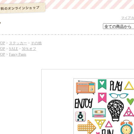
マイア
TOP
>
ステッカー
>
その他
TOP
>
SALE
>
50％オフ
TOP
>
Fancy Pants