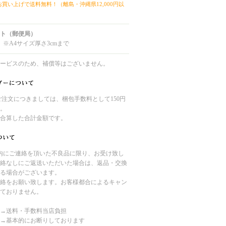
上お買い上げで送料無料！（離島・沖縄県12,000円以
ト（郵便局）
 ※A4サイズ厚さ3cmまで
ービスのため、補償等はございません。
のご注文につきましては、梱包手数料として150円
。
合算した合計金額です。
内にご連絡を頂いた不良品に限り、お受け致し
絡なしにご返送いただいた場合は、返品・交換
る場合がございます。
絡をお願い致します。お客様都合によるキャン
ておりません。
→送料・手数料当店負担
→基本的にお断りしております