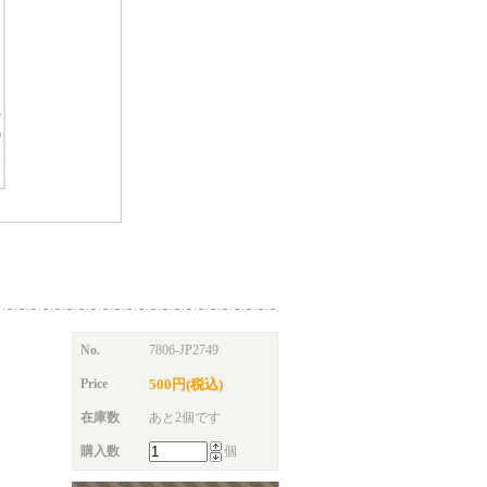
No.
7806-JP2749
Price
500円(税込)
在庫数
あと2個です
購入数
個