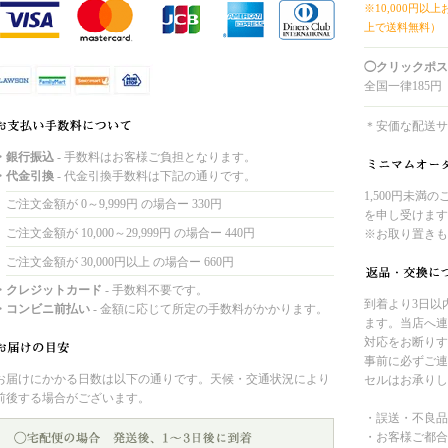
※10,000円以
上で送料無料）
◯クリックポス
全国一律185円
＊安価な配送サ
・銀行振込
- 手数料はお客様ご負担となります。
・代金引換
- 代金引換手数料は下記の通りです。
1,500円未満
ご注文金額が 0～9,999円 の場合ー 330円
を申し受けます
ご注文金額が 10,000～29,999円 の場合ー 440円
※お取り置きも
ご注文金額が 30,000円以上 の場合ー 660円
・クレジットカード
- 手数料不要です。
到着より3日以
・コンビニ前払い
- 金額に応じて所定の手数料がかかります。
ます。当店へ連
対応をお断りす
事前に必ずご連
お届けにかかる日数は以下の通りです。天候・交通状況により
セルはお承りし
前後する場合がございます。
・誤送・不良品
・お客様ご都合