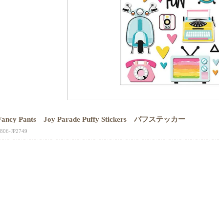
Fancy Pants Joy Parade Puffy Stickers パフステッカー
806-JP2749