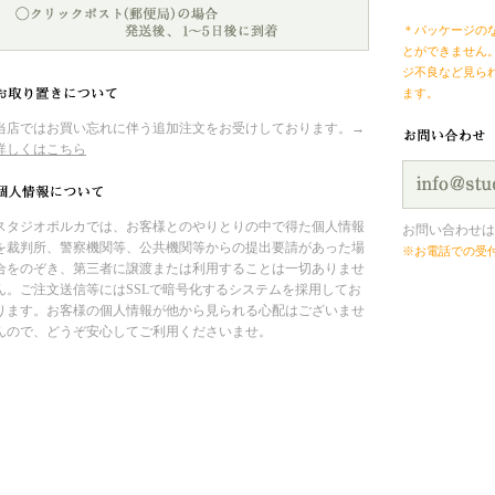
＊パッケージの
とができません
ジ不良など見ら
ます。
当店ではお買い忘れに伴う追加注文をお受けしております。→
詳しくはこちら
スタジオポルカでは、お客様とのやりとりの中で得た個人情報
お問い合わせは
を裁判所、警察機関等、公共機関等からの提出要請があった場
※お電話での受
合をのぞき、第三者に譲渡または利用することは一切ありませ
ん。ご注文送信等にはSSLで暗号化するシステムを採用してお
ります。お客様の個人情報が他から見られる心配はございませ
んので、どうぞ安心してご利用くださいませ。