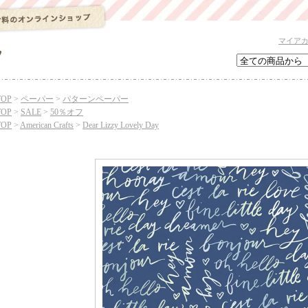
マイア
TOP
>
ペーパー
>
パターンペーパー
TOP
>
SALE
>
50％オフ
TOP
>
American Crafts
>
Dear Lizzy Lovely Day