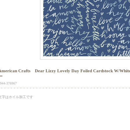
American Crafts Dear Lizzy Lovely Day Foiled Cardstock 
ー
944-376967
文字はホイル加工です