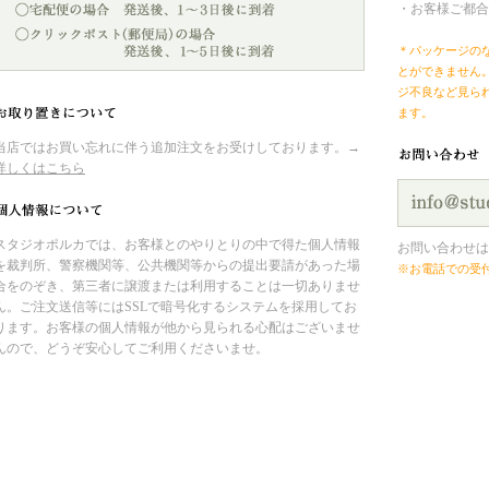
・お客様ご都合
＊パッケージの
とができません
ジ不良など見ら
ます。
当店ではお買い忘れに伴う追加注文をお受けしております。→
詳しくはこちら
スタジオポルカでは、お客様とのやりとりの中で得た個人情報
お問い合わせは
を裁判所、警察機関等、公共機関等からの提出要請があった場
※お電話での受
合をのぞき、第三者に譲渡または利用することは一切ありませ
ん。ご注文送信等にはSSLで暗号化するシステムを採用してお
ります。お客様の個人情報が他から見られる心配はございませ
んので、どうぞ安心してご利用くださいませ。