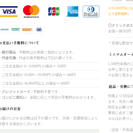
※10,000円以
上で送料無料）
◯クリックポス
全国一律185円
＊安価な配送サ
・銀行振込
- 手数料はお客様ご負担となります。
・代金引換
- 代金引換手数料は下記の通りです。
1,500円未満
ご注文金額が 0～9,999円 の場合ー 330円
を申し受けます
ご注文金額が 10,000～29,999円 の場合ー 440円
※お取り置きも
ご注文金額が 30,000円以上 の場合ー 660円
・クレジットカード
- 手数料不要です。
到着より3日以
・コンビニ前払い
- 金額に応じて所定の手数料がかかります。
ます。当店へ連
対応をお断りす
事前に必ずご連
お届けにかかる日数は以下の通りです。天候・交通状況により
セルはお承りし
前後する場合がございます。
・誤送・不良品