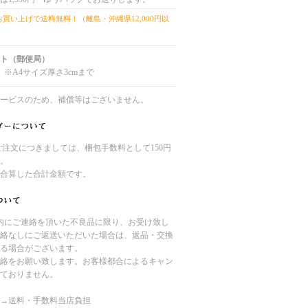
上お買い上げで送料無料！（離島・沖縄県12,000円以
ト（郵便局）
 ※A4サイズ厚さ3cmまで
ービスのため、補償等はございません。
のご注文につきましては、梱包手数料として150円
。
合算した合計金額です。
内にご連絡を頂いた不良品に限り、お受け致し
絡なしにご返送いただいた場合は、返品・交換
る場合がございます。
絡をお願い致します。お客様都合によるキャン
ておりません。
→送料・手数料当店負担