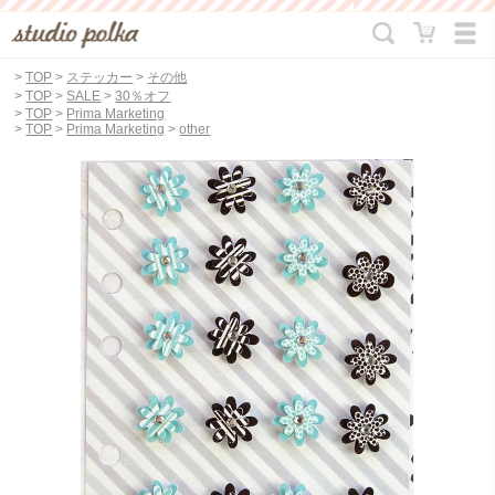
>
TOP
>
ステッカー
>
その他
>
TOP
>
SALE
>
30％オフ
>
TOP
>
Prima Marketing
>
TOP
>
Prima Marketing
>
other