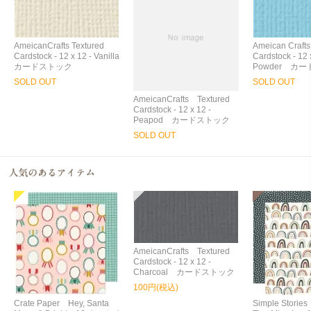
AmeicanCrafts Textured
Ameican Craft
Cardstock - 12 x 12 - Vanilla
Cardstock - 12 
カードストック
Powder カ
SOLD OUT
SOLD OUT
AmeicanCrafts Textured
Cardstock - 12 x 12 -
Peapod カードストック
SOLD OUT
AmeicanCrafts Textured
Cardstock - 12 x 12 -
Charcoal カードストック
100円(税込)
Crate Paper Hey, Santa
Simple Storie