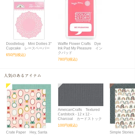
Doodlebug Mini Doilies 3"
Waffle Flower Crafts Dye
Cupcake レースペーパー
Ink Pad My Pleasure イン
クパッド
650円(税込)
780円(税込)
AmeicanCrafts Textured
Cardstock - 12 x 12 -
Charcoal カードストック
100円(税込)
Crate Paper Hey, Santa
Simple Storie