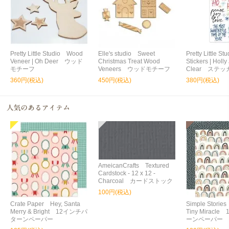
Pretty Little Studio Wood
Elle's studio Sweet
Pretty Little S
Veneer | Oh Deer ウッド
Christmas Treat Wood
Stickers | Holly 
モチーフ
Veneers ウッドモチーフ
Clear ステッ
360円(税込)
450円(税込)
380円(税込)
AmeicanCrafts Textured
Cardstock - 12 x 12 -
Charcoal カードストック
100円(税込)
Crate Paper Hey, Santa
Simple Storie
Merry & Bright 12インチパ
Tiny Miracl
ターンペーパー
ーンペーパー