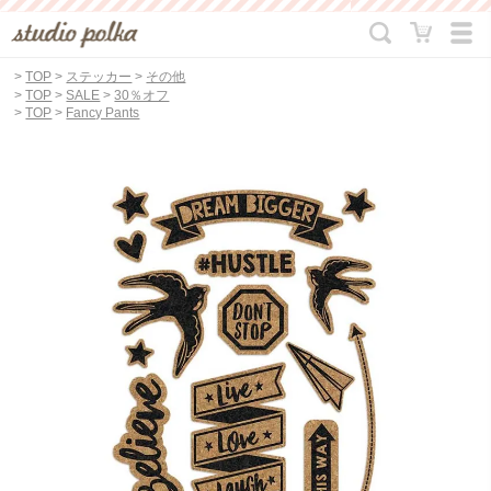
>
TOP
>
ステッカー
>
その他
>
TOP
>
SALE
>
30％オフ
>
TOP
>
Fancy Pants