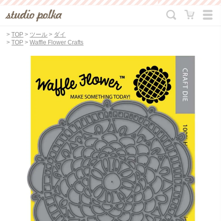
>
TOP
>
ツール
>
ダイ
>
TOP
>
Waffle Flower Crafts