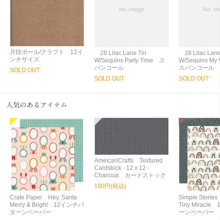
片段ボール/クラフト 12イ
28 Lilac Lane Tin
28 Lilac Lane
ンチサイズ
W/Sequins Party Time ス
W/Sequins My
パンコール
スパンコール
SOLD OUT
SOLD OUT
SOLD OUT
AmeicanCrafts Textured
Cardstock - 12 x 12 -
Charcoal カードストック
100円(税込)
Crate Paper Hey, Santa
Simple Storie
Merry & Bright 12インチパ
Tiny Miracl
ターンペーパー
ーンペーパー