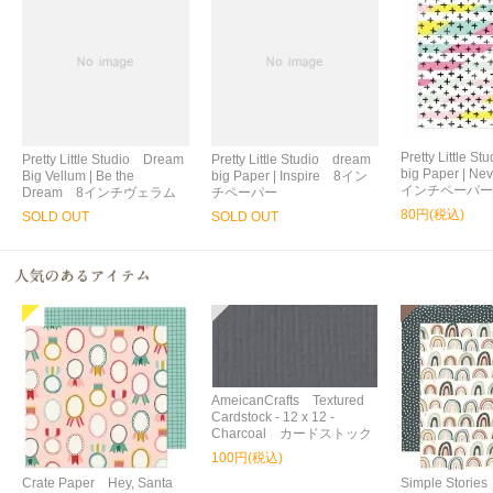
Pretty Little S
Pretty Little Studio Dream
Pretty Little Studio dream
big Paper | Ne
Big Vellum | Be the
big Paper | Inspire 8イン
インチペーパー
Dream 8インチヴェラム
チペーパー
80円(税込)
SOLD OUT
SOLD OUT
AmeicanCrafts Textured
Cardstock - 12 x 12 -
Charcoal カードストック
100円(税込)
Crate Paper Hey, Santa
Simple Storie