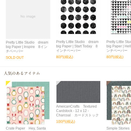
Pretty Little Studio dream
Pretty Little S
Pretty Little Studio dream
big Paper | Start Today 8
big Paper | H
big Paper | Inspire 8イン
インチペーパー
ンチペーパー
チペーパー
80円(税込)
80円(税込)
SOLD OUT
AmeicanCrafts Textured
Cardstock - 12 x 12 -
Charcoal カードストック
100円(税込)
Crate Paper Hey, Santa
Simple Storie