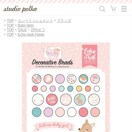
>
TOP
>
エンベリッシュメント
>
ブラッズ
>
TOP
>
Baby item
>
TOP
>
SALE
>
20%オフ
>
TOP
>
Echo park Paper