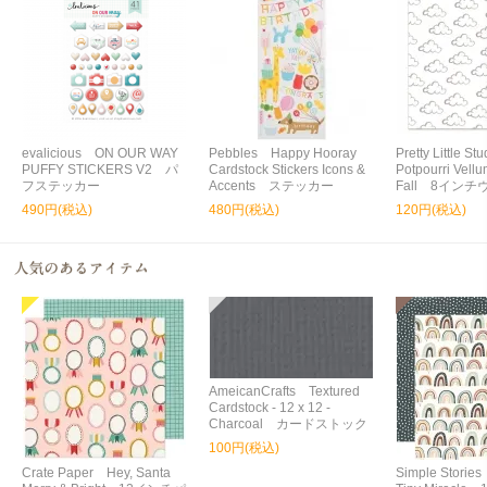
evalicious ON OUR WAY
Pebbles Happy Hooray
Pretty Little S
PUFFY STICKERS V2 パ
Cardstock Stickers Icons &
Potpourri Vellu
フステッカー
Accents ステッカー
Fall 8イン
490円(税込)
480円(税込)
120円(税込)
AmeicanCrafts Textured
Cardstock - 12 x 12 -
Charcoal カードストック
100円(税込)
Crate Paper Hey, Santa
Simple Storie