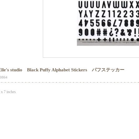
Elle's studio Black Puffy Alphabet Stickers パフステッカー
0864
 x 7 inches