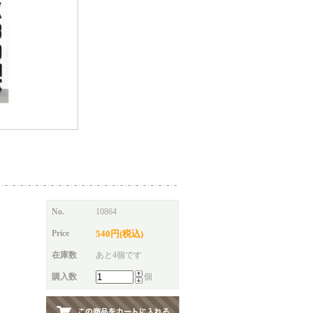
No.
10864
Price
540円(税込)
在庫数
あと4個です
購入数
個