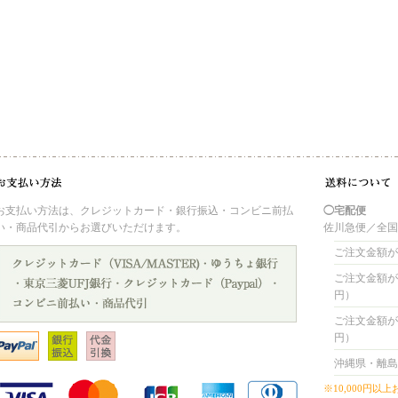
お支払い方法は、クレジットカード・銀行振込・コンビニ前払
◯宅配便
い・商品代引からお選びいただけます。
佐川急便／全
ご注文金額が 
ご注文金額が 4
円）
ご注文金額が 8
円）
沖縄県・離島
※10,000円以