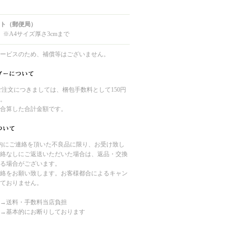
ト（郵便局）
 ※A4サイズ厚さ3cmまで
ービスのため、補償等はございません。
のご注文につきましては、梱包手数料として150円
。
合算した合計金額です。
内にご連絡を頂いた不良品に限り、お受け致し
絡なしにご返送いただいた場合は、返品・交換
る場合がございます。
絡をお願い致します。お客様都合によるキャン
ておりません。
→送料・手数料当店負担
→基本的にお断りしております