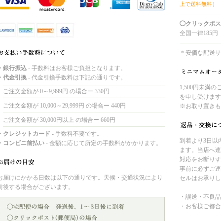
上で送料無料）
◯クリックポス
全国一律185円
＊安価な配送サ
・銀行振込
- 手数料はお客様ご負担となります。
・代金引換
- 代金引換手数料は下記の通りです。
1,500円未満
ご注文金額が 0～9,999円 の場合ー 330円
を申し受けます
ご注文金額が 10,000～29,999円 の場合ー 440円
※お取り置きも
ご注文金額が 30,000円以上 の場合ー 660円
・クレジットカード
- 手数料不要です。
到着より3日以
・コンビニ前払い
- 金額に応じて所定の手数料がかかります。
ます。当店へ連
対応をお断りす
事前に必ずご連
お届けにかかる日数は以下の通りです。天候・交通状況により
セルはお承りし
前後する場合がございます。
・誤送・不良品
・お客様ご都合