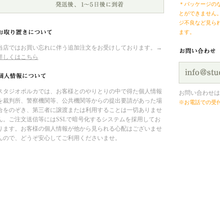
＊パッケージの
とができません
ジ不良など見ら
ます。
当店ではお買い忘れに伴う追加注文をお受けしております。→
詳しくはこちら
スタジオポルカでは、お客様とのやりとりの中で得た個人情報
お問い合わせは
を裁判所、警察機関等、公共機関等からの提出要請があった場
※お電話での受
合をのぞき、第三者に譲渡または利用することは一切ありませ
ん。ご注文送信等にはSSLで暗号化するシステムを採用してお
ります。お客様の個人情報が他から見られる心配はございませ
んので、どうぞ安心してご利用くださいませ。