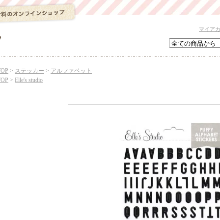
マイア
TOP
>
ステッカー
>
アルファベット
TOP
>
Elle's studio