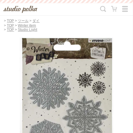
>
TOP
>
ツール
>
ダイ
>
TOP
>
Winter item
>
TOP
>
Studio Light