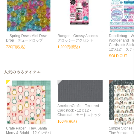
Spring Dews Mini Dew
Ranger Grossy Accents
Doodlebug Wi
Drop デュードロップ
グロッシーアクセント
Wonderland Thi
Cardstock Stic
720円(税込)
1,200円(税込)
12"X12" ス
SOLD OUT
AmeicanCrafts Textured
Cardstock - 12 x 12 -
Charcoal カードストック
100円(税込)
Crate Paper Hey, Santa
Simple Storie
Merry & Bright 12インチパ
Tiny Miracl