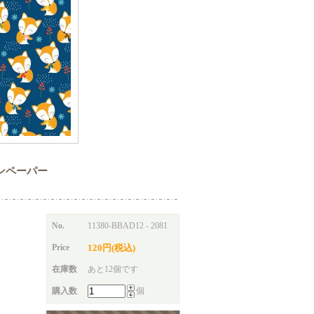
パターンペーパー
No.
11380-BBAD12 - 2081
Price
120円(税込)
在庫数
あと12個です
購入数
個