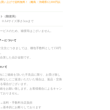
上お買い上げで送料無料！（離島・沖縄県12,000円以
ト（郵便局）
 ※A4サイズ厚さ3cmまで
ービスのため、補償等はございません。
のご注文につきましては、梱包手数料として150円
。
合算した合計金額です。
内にご連絡を頂いた不良品に限り、お受け致し
絡なしにご返送いただいた場合は、返品・交換
る場合がございます。
絡をお願い致します。お客様都合によるキャン
ておりません。
→送料・手数料当店負担
→基本的にお断りしております