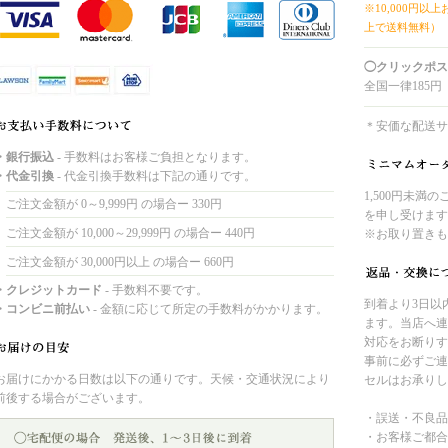
※10,000円以
上で送料無料）
◯クリックポス
全国一律185円
＊安価な配送サ
・銀行振込
- 手数料はお客様ご負担となります。
・代金引換
- 代金引換手数料は下記の通りです。
1,500円未満
ご注文金額が 0～9,999円 の場合ー 330円
を申し受けます
ご注文金額が 10,000～29,999円 の場合ー 440円
※お取り置きも
ご注文金額が 30,000円以上 の場合ー 660円
・クレジットカード
- 手数料不要です。
到着より3日以
・コンビニ前払い
- 金額に応じて所定の手数料がかかります。
ます。当店へ連
対応をお断りす
事前に必ずご連
お届けにかかる日数は以下の通りです。天候・交通状況により
セルはお承りし
前後する場合がございます。
・誤送・不良品
・お客様ご都合