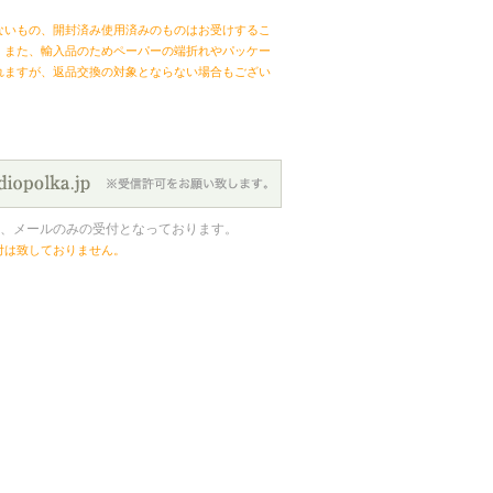
ないもの、開封済み使用済みのものはお受けするこ
。また、輸入品のためペーパーの端折れやパッケー
れますが、返品交換の対象とならない場合もござい
、メールのみの受付となっております。
付は致しておりません。