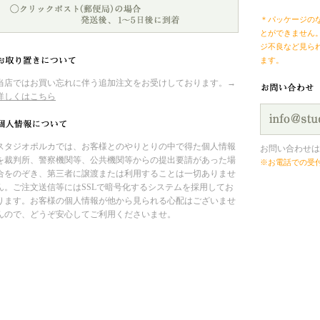
＊パッケージの
とができません
ジ不良など見ら
ます。
当店ではお買い忘れに伴う追加注文をお受けしております。→
詳しくはこちら
スタジオポルカでは、お客様とのやりとりの中で得た個人情報
お問い合わせは
を裁判所、警察機関等、公共機関等からの提出要請があった場
※お電話での受
合をのぞき、第三者に譲渡または利用することは一切ありませ
ん。ご注文送信等にはSSLで暗号化するシステムを採用してお
ります。お客様の個人情報が他から見られる心配はございませ
んので、どうぞ安心してご利用くださいませ。