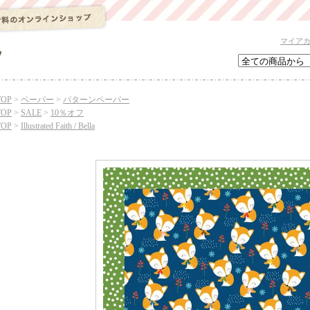
マイア
TOP
>
ペーパー
>
パターンペーパー
TOP
>
SALE
>
10％オフ
TOP
>
Illustrated Faith / Bella