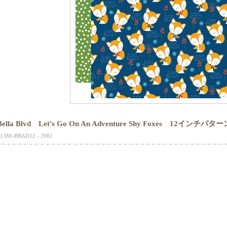
Bella Blvd Let's Go On An Adventure Shy Foxes 12インチ
1380-BBAD12 - 2081