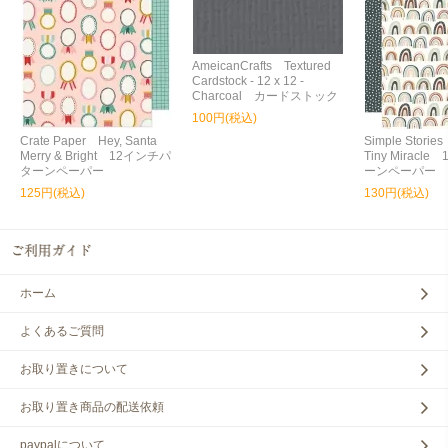
AmeicanCrafts Textured
Cardstock - 12 x 12 -
Charcoal カードストック
100円(税込)
Crate Paper Hey, Santa
Simple Storie
Merry & Bright 12インチパ
Tiny Miracl
ターンペーパー
ーンペーパー
125円(税込)
130円(税込)
ホーム
よくあるご質問
お取り置きについて
お取り置き商品の配送依頼
paypalについて