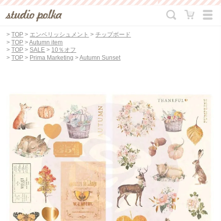
>
TOP
>
エンベリッシュメント
>
チップボード
>
TOP
>
Autumn item
>
TOP
>
SALE
>
10％オフ
>
TOP
>
Prima Marketing
>
Autumn Sunset