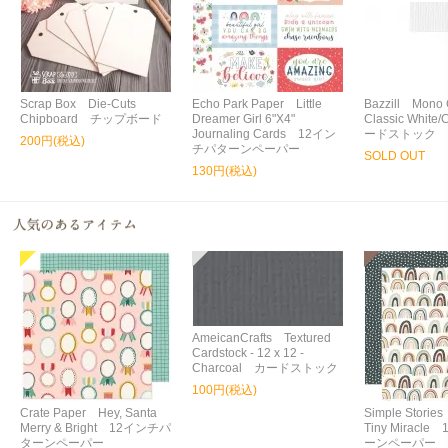
Scrap Box Die-Cuts
Echo Park Paper Little
Bazzill Mono 
Chipboard チップボード
Dreamer Girl 6"X4"
Classic Whit
Journaling Cards 12イン
ードストック
200円(税込)
チパターンペーパー
SOLD OUT
130円(税込)
AmeicanCrafts Textured
Cardstock - 12 x 12 -
Charcoal カードストック
100円(税込)
Crate Paper Hey, Santa
Simple Storie
Merry & Bright 12インチパ
Tiny Miracl
ターンペーパー
ーンペーパー