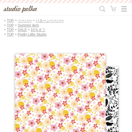
>
TOP
>
ペーパー
>
パターンペーパー
>
TOP
>
Summer item
>
TOP
>
SALE
>
10％オフ
>
TOP
>
Pretty Little Studio