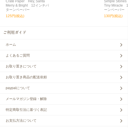
Crate Paper Hey, Santa
Simple Storie
Merry & Bright 12インチパ
Tiny Miracl
ターンペーパー
ーンペーパー
125円(税込)
130円(税込)
ホーム
よくあるご質問
お取り置きについて
お取り置き商品の配送依頼
paypalについて
メールマガジン登録・解除
特定商取引法に基づく表記
お支払方法について