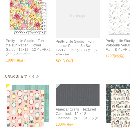
Pretty Little Studio Fun in
Pretty Little S
Pretty Little Studio Fun in
the sun Paper | Flower
Potpourri Vellu
the sun Paper | So Sweet
Garden 12x12 12インチパ
Fall 8イン
12x12 12インチパターン
ターンペーパー
ペーパー
120円(税込)
180円(税込)
SOLD OUT
AmeicanCrafts Textured
Cardstock - 12 x 12 -
Charcoal カードストック
100円(税込)