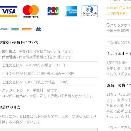
※10,000円以
上で送料無料）
◯クリックポス
全国一律185円
＊安価な配送サ
・銀行振込
- 手数料はお客様ご負担となります。
・代金引換
- 代金引換手数料は下記の通りです。
1,500円未満
ご注文金額が 0～9,999円 の場合ー 330円
を申し受けます
ご注文金額が 10,000～29,999円 の場合ー 440円
※お取り置きも
ご注文金額が 30,000円以上 の場合ー 660円
・クレジットカード
- 手数料不要です。
到着より3日以
・コンビニ前払い
- 金額に応じて所定の手数料がかかります。
ます。当店へ連
対応をお断りす
事前に必ずご連
お届けにかかる日数は以下の通りです。天候・交通状況により
セルはお承りし
前後する場合がございます。
・誤送・不良品