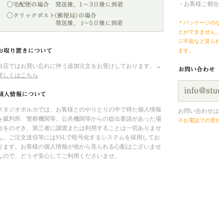
・お客様ご都合
＊パッケージの
とができません
ジ不良など見ら
ます。
当店ではお買い忘れに伴う追加注文をお受けしております。→
詳しくはこちら
スタジオポルカでは、お客様とのやりとりの中で得た個人情報
お問い合わせは
を裁判所、警察機関等、公共機関等からの提出要請があった場
※お電話での受
合をのぞき、第三者に譲渡または利用することは一切ありませ
ん。ご注文送信等にはSSLで暗号化するシステムを採用してお
ります。お客様の個人情報が他から見られる心配はございませ
んので、どうぞ安心してご利用くださいませ。