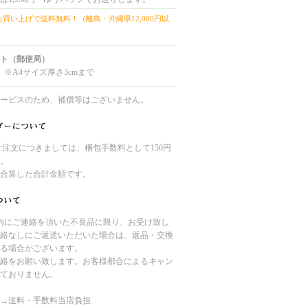
上お買い上げで送料無料！（離島・沖縄県12,000円以
ト（郵便局）
 ※A4サイズ厚さ3cmまで
ービスのため、補償等はございません。
のご注文につきましては、梱包手数料として150円
。
合算した合計金額です。
内にご連絡を頂いた不良品に限り、お受け致し
絡なしにご返送いただいた場合は、返品・交換
る場合がございます。
絡をお願い致します。お客様都合によるキャン
ておりません。
→送料・手数料当店負担