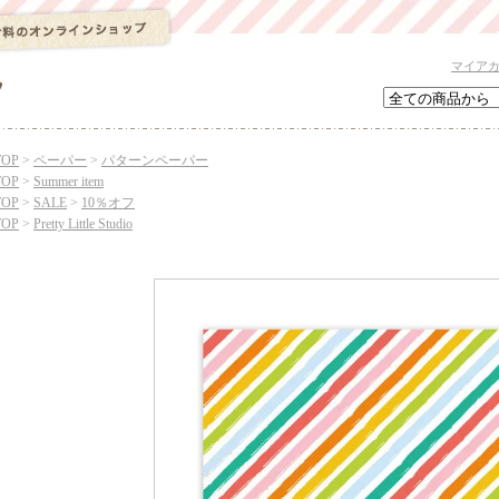
マイア
TOP
>
ペーパー
>
パターンペーパー
TOP
>
Summer item
TOP
>
SALE
>
10％オフ
TOP
>
Pretty Little Studio