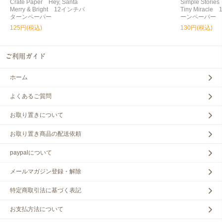
Crate Paper Hey, Santa
Simple Storie
Merry & Bright 12インチパ
Tiny Miracl
ターンペーパー
ーンペーパー
125円(税込)
130円(税込)
ホーム
よくあるご質問
お取り置きについて
お取り置き商品の配送依頼
paypalについて
メールマガジン登録・解除
特定商取引法に基づく表記
お支払方法について