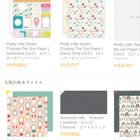
Pretty Little Studio
Pretty Little Studio
Pretty Little S
Chasing The Sun Paper |
Chasing The Sun Paper |
the sun Paper 
Sunkissed 12x12 12イン
Dancy Party 12x12 12イ
12x12 12
チパターンペーパー
ンチパターンペーパー
ペーパー
180円(税込)
SOLD OUT
SOLD OUT
AmeicanCrafts Textured
Cardstock - 12 x 12 -
Charcoal カードストック
100円(税込)