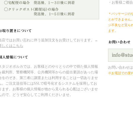
・お客様ご都合
＊パッケージの
とができません
ジ不良など見ら
ます。
当店ではお買い忘れに伴う追加注文をお受けしております。→
詳しくはこちら
スタジオポルカでは、お客様とのやりとりの中で得た個人情報
お問い合わせは
を裁判所、警察機関等、公共機関等からの提出要請があった場
※お電話での受
合をのぞき、第三者に譲渡または利用することは一切ありませ
ん。ご注文送信等にはSSLで暗号化するシステムを採用してお
ります。お客様の個人情報が他から見られる心配はございませ
んので、どうぞ安心してご利用くださいませ。