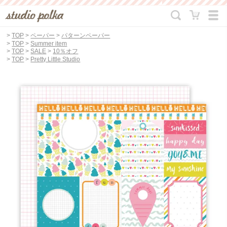
>
TOP
>
ペーパー
>
パターンペーパー
>
TOP
>
Summer item
>
TOP
>
SALE
>
10％オフ
>
TOP
>
Pretty Little Studio