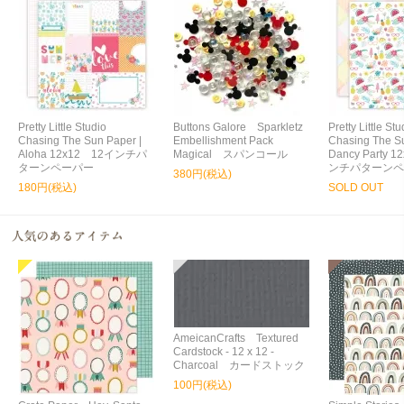
Pretty Little Studio
Buttons Galore Sparkletz
Pretty Little S
Chasing The Sun Paper |
Embellishment Pack
Chasing The Su
Aloha 12x12 12インチパ
Magical スパンコール
Dancy Party 
ターンペーパー
ンチパターンペ
380円(税込)
180円(税込)
SOLD OUT
AmeicanCrafts Textured
Cardstock - 12 x 12 -
Charcoal カードストック
100円(税込)