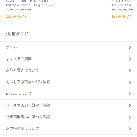
Crate Paper Hey, Santa
Simple Storie
Merry & Bright 12インチパ
Tiny Miracl
ターンペーパー
ーンペーパー
125円(税込)
130円(税込)
ホーム
よくあるご質問
お取り置きについて
お取り置き商品の配送依頼
paypalについて
メールマガジン登録・解除
特定商取引法に基づく表記
お支払方法について