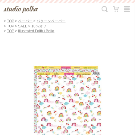
>
TOP
>
ペーパー
>
パターンペーパー
>
TOP
>
SALE
>
10％オフ
>
TOP
>
Illustrated Faith / Bella