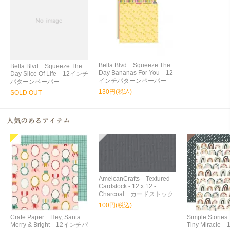
Bella Blvd Squeeze The
Bella Blvd Squeeze The
Day Bananas For You 12
Day Slice Of Life 12インチ
インチパターンペーパー
パターンペーパー
130円(税込)
SOLD OUT
AmeicanCrafts Textured
Cardstock - 12 x 12 -
Charcoal カードストック
100円(税込)
Crate Paper Hey, Santa
Simple Storie
Merry & Bright 12インチパ
Tiny Miracl