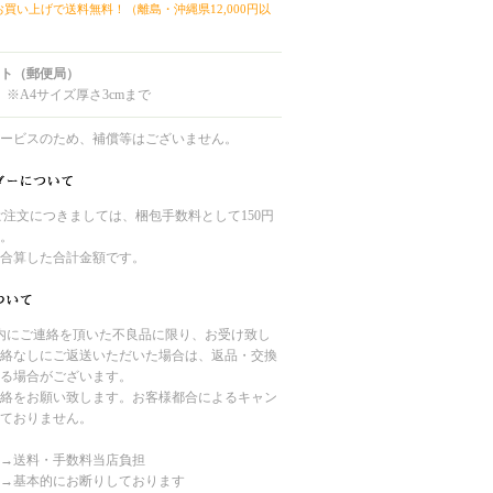
上お買い上げで送料無料！（離島・沖縄県12,000円以
ト（郵便局）
 ※A4サイズ厚さ3cmまで
ービスのため、補償等はございません。
のご注文につきましては、梱包手数料として150円
。
合算した合計金額です。
内にご連絡を頂いた不良品に限り、お受け致し
絡なしにご返送いただいた場合は、返品・交換
る場合がございます。
絡をお願い致します。お客様都合によるキャン
ておりません。
→送料・手数料当店負担
→基本的にお断りしております