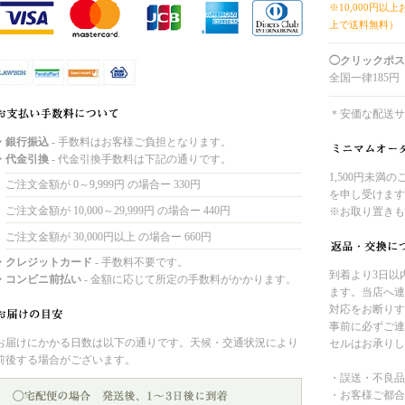
※10,000円以
上で送料無料）
◯クリックポス
全国一律185円
＊安価な配送サ
・銀行振込
- 手数料はお客様ご負担となります。
・代金引換
- 代金引換手数料は下記の通りです。
1,500円未満
ご注文金額が 0～9,999円 の場合ー 330円
を申し受けます
ご注文金額が 10,000～29,999円 の場合ー 440円
※お取り置きも
ご注文金額が 30,000円以上 の場合ー 660円
・クレジットカード
- 手数料不要です。
到着より3日以
・コンビニ前払い
- 金額に応じて所定の手数料がかかります。
ます。当店へ連
対応をお断りす
事前に必ずご連
お届けにかかる日数は以下の通りです。天候・交通状況により
セルはお承りし
前後する場合がございます。
・誤送・不良品
・お客様ご都合