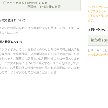
＊パッケージの
とができません
ジ不良など見ら
ます。
当店ではお買い忘れに伴う追加注文をお受けしております。→
詳しくはこちら
スタジオポルカでは、お客様とのやりとりの中で得た個人情報
お問い合わせは
を裁判所、警察機関等、公共機関等からの提出要請があった場
※お電話での受
合をのぞき、第三者に譲渡または利用することは一切ありませ
ん。ご注文送信等にはSSLで暗号化するシステムを採用してお
ります。お客様の個人情報が他から見られる心配はございませ
んので、どうぞ安心してご利用くださいませ。