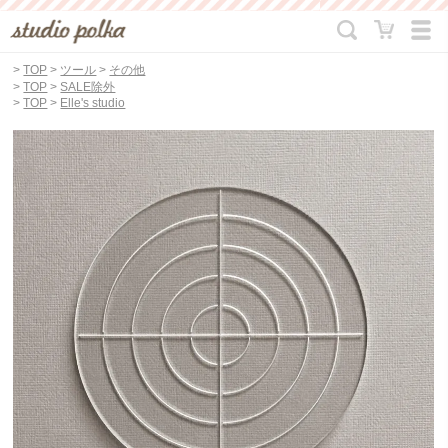
>
TOP
>
ツール
>
その他
>
TOP
>
SALE除外
>
TOP
>
Elle's studio