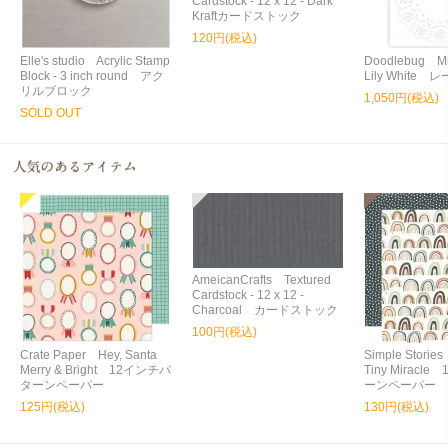
Cardstock - 12 x 12 - Dark
Kraftカードストック
120円(税込)
Elle's studio Acrylic Stamp
Doodlebug Min
Block - 3 inch round アク
Lily White
リルブロック
1,050円(税込)
SOLD OUT
AmeicanCrafts Textured
Cardstock - 12 x 12 -
Charcoal カードストック
100円(税込)
Crate Paper Hey, Santa
Simple Storie
Merry & Bright 12インチパ
Tiny Miracl
ターンペーパー
ーンペーパー
125円(税込)
130円(税込)