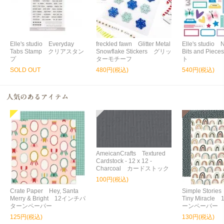
Elle's studio Everyday
freckled fawn Glitter Metal
Elle's studio 
Tabs Stamp クリアスタン
Snowflake Stickers グリッ
Bits and Pi
プ
ターモチーフ
ト
SOLD OUT
480円(税込)
540円(税込)
AmeicanCrafts Textured
Cardstock - 12 x 12 -
Charcoal カードストック
100円(税込)
Crate Paper Hey, Santa
Simple Storie
Merry & Bright 12インチパ
Tiny Miracl
ターンペーパー
ーンペーパー
125円(税込)
130円(税込)