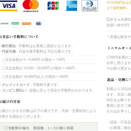
※10,000円以
上で送料無料）
◯クリックポス
全国一律185円
＊安価な配送サ
・銀行振込
- 手数料はお客様ご負担となります。
・代金引換
- 代金引換手数料は下記の通りです。
1,500円未満
ご注文金額が 0～9,999円 の場合ー 330円
を申し受けます
ご注文金額が 10,000～29,999円 の場合ー 440円
※お取り置きも
ご注文金額が 30,000円以上 の場合ー 660円
・クレジットカード
- 手数料不要です。
到着より3日以
・コンビニ前払い
- 金額に応じて所定の手数料がかかります。
ます。当店へ連
対応をお断りす
事前に必ずご連
お届けにかかる日数は以下の通りです。天候・交通状況により
セルはお承りし
前後する場合がございます。
・誤送・不良品
・お客様ご都合