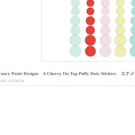
Fancy Pants Designs A Cherry On Top Puffy Dots Stickers
13047-COT40234