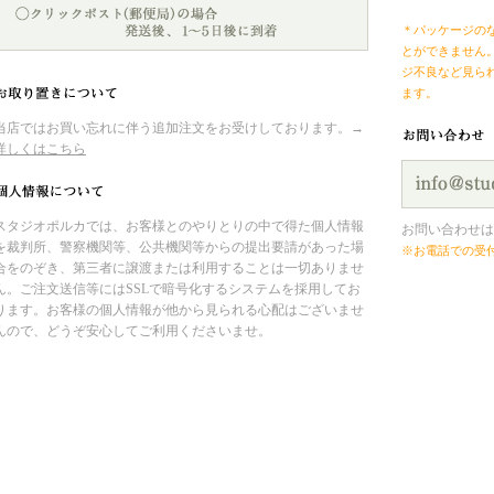
＊パッケージの
とができません
ジ不良など見ら
ます。
当店ではお買い忘れに伴う追加注文をお受けしております。→
詳しくはこちら
スタジオポルカでは、お客様とのやりとりの中で得た個人情報
お問い合わせは
を裁判所、警察機関等、公共機関等からの提出要請があった場
※お電話での受
合をのぞき、第三者に譲渡または利用することは一切ありませ
ん。ご注文送信等にはSSLで暗号化するシステムを採用してお
ります。お客様の個人情報が他から見られる心配はございませ
んので、どうぞ安心してご利用くださいませ。