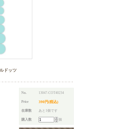
 エナメルドッツ
No.
13047-COT40234
Price
390円(税込)
在庫数
あと1個です
購入数
個