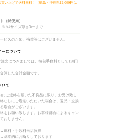
上お買い上げで送料無料！（離島・沖縄県12,000円以
ト（郵便局）
 ※A4サイズ厚さ3cmまで
ービスのため、補償等はございません。
のご注文につきましては、梱包手数料として150円
。
合算した合計金額です。
内にご連絡を頂いた不良品に限り、お受け致し
絡なしにご返送いただいた場合は、返品・交換
る場合がございます。
絡をお願い致します。お客様都合によるキャン
ておりません。
→送料・手数料当店負担
→基本的にお断りしております