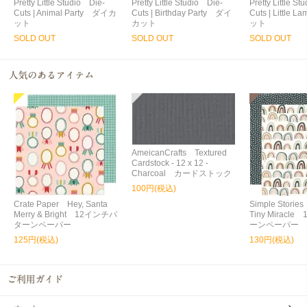
Pretty Little Studio Die-
Pretty Little Studio Die-
Pretty Little S
Cuts | Animal Party ダイカ
Cuts | Birthday Party ダイ
Cuts | Little
ット
カット
ット
SOLD OUT
SOLD OUT
SOLD OUT
AmeicanCrafts Textured
Cardstock - 12 x 12 -
Charcoal カードストック
100円(税込)
Crate Paper Hey, Santa
Simple Storie
Merry & Bright 12インチパ
Tiny Miracl
ターンペーパー
ーンペーパー
125円(税込)
130円(税込)