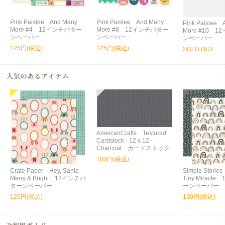
Pink Paislee And Many
Pink Paislee And Many
Pink Paislee 
More #4 12インチパター
More #8 12インチパター
More #10 
ンペーパー
ンペーパー
ンペーパー
125円(税込)
125円(税込)
SOLD OUT
AmeicanCrafts Textured
Cardstock - 12 x 12 -
Charcoal カードストック
100円(税込)
Crate Paper Hey, Santa
Simple Storie
Merry & Bright 12インチパ
Tiny Miracl
ターンペーパー
ーンペーパー
125円(税込)
130円(税込)