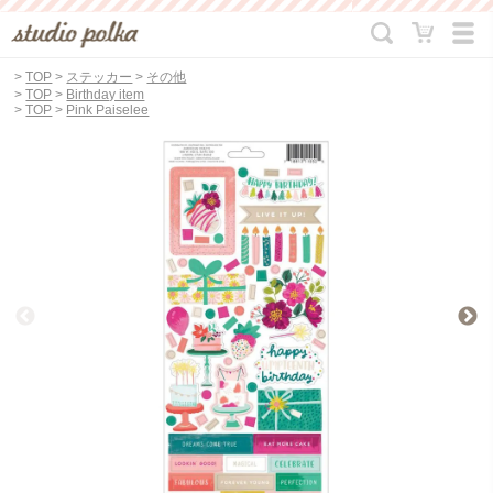
>
TOP
>
ステッカー
>
その他
>
TOP
>
Birthday item
>
TOP
>
Pink Paiselee