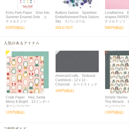
Echo Park Paper Dive Into
Buttons Galore Sparkletz
LoraBairora 
Summer Enamel Dots エ
Embellishment Pack Sailors
shapes PAPE
ナメルドッツ
Sky スパンコール
ナメルドッツ
620円(税込)
SOLD OUT
590円(税込)
AmeicanCrafts Textured
Cardstock - 12 x 12 -
Charcoal カードストック
100円(税込)
Crate Paper Hey, Santa
Simple Storie
Merry & Bright 12インチパ
Tiny Miracl
ターンペーパー
ーンペーパー
125円(税込)
130円(税込)