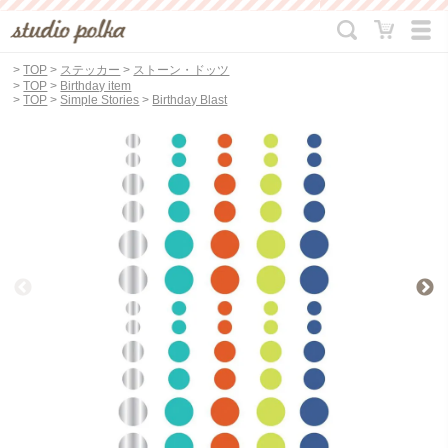
>
TOP
>
ステッカー
>
ストーン・ドッツ
>
TOP
>
Birthday item
>
TOP
>
Simple Stories
>
Birthday Blast