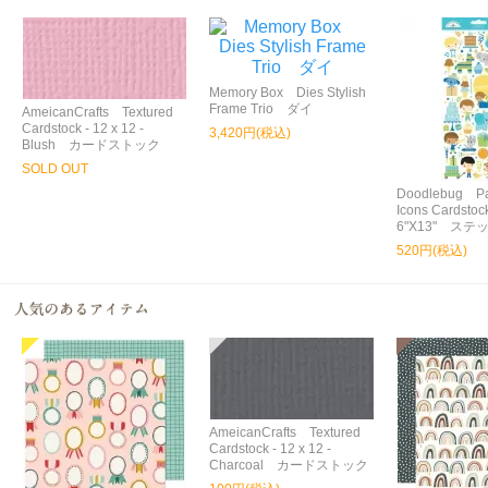
Memory Box Dies Stylish
Frame Trio ダイ
AmeicanCrafts Textured
Cardstock - 12 x 12 -
3,420円(税込)
Blush カードストック
SOLD OUT
Doodlebug Pa
Icons Cardstock
6"X13" ステ
520円(税込)
AmeicanCrafts Textured
Cardstock - 12 x 12 -
Charcoal カードストック