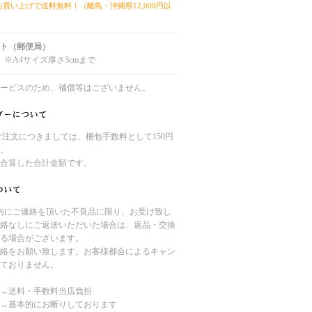
上お買い上げで送料無料！（離島・沖縄県12,000円以
ト（郵便局）
 ※A4サイズ厚さ3cmまで
ービスのため、補償等はございません。
のご注文につきましては、梱包手数料として150円
。
合算した合計金額です。
内にご連絡を頂いた不良品に限り、お受け致し
絡なしにご返送いただいた場合は、返品・交換
る場合がございます。
絡をお願い致します。お客様都合によるキャン
ておりません。
→送料・手数料当店負担
→基本的にお断りしております