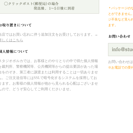
＊パッケージの
とができません
ジ不良など見ら
ます。
当店ではお買い忘れに伴う追加注文をお受けしております。→
詳しくはこちら
スタジオポルカでは、お客様とのやりとりの中で得た個人情報
お問い合わせは
を裁判所、警察機関等、公共機関等からの提出要請があった場
※お電話での受
合をのぞき、第三者に譲渡または利用することは一切ありませ
ん。ご注文送信等にはSSLで暗号化するシステムを採用してお
ります。お客様の個人情報が他から見られる心配はございませ
んので、どうぞ安心してご利用くださいませ。