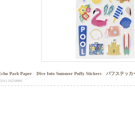
Echo Park Paper Dive Into Summer Puffy Stickers パフステッ
3311-IS210066