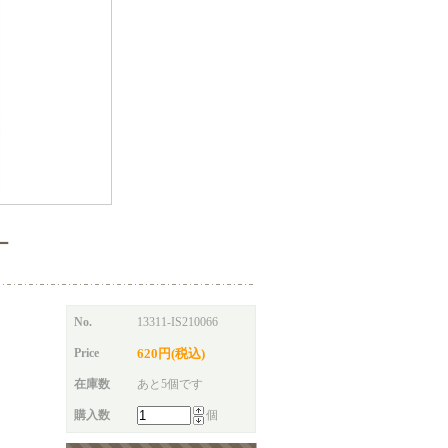
カー
No.
13311-IS210066
Price
620円(税込)
在庫数
あと5個です
購入数
個