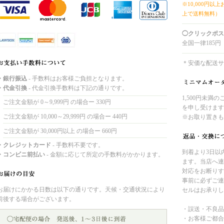
※10,000円以
上で送料無料）
◯クリックポス
全国一律185円
＊安価な配送サ
・銀行振込
- 手数料はお客様ご負担となります。
・代金引換
- 代金引換手数料は下記の通りです。
1,500円未満
ご注文金額が 0～9,999円 の場合ー 330円
を申し受けます
ご注文金額が 10,000～29,999円 の場合ー 440円
※お取り置きも
ご注文金額が 30,000円以上 の場合ー 660円
・クレジットカード
- 手数料不要です。
到着より3日以
・コンビニ前払い
- 金額に応じて所定の手数料がかかります。
ます。当店へ連
対応をお断りす
事前に必ずご連
お届けにかかる日数は以下の通りです。天候・交通状況により
セルはお承りし
前後する場合がございます。
・誤送・不良品
・お客様ご都合