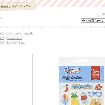
マイア
TOP
>
ステッカー
>
その他
TOP
>
Summer item
TOP
>
Echo park Paper