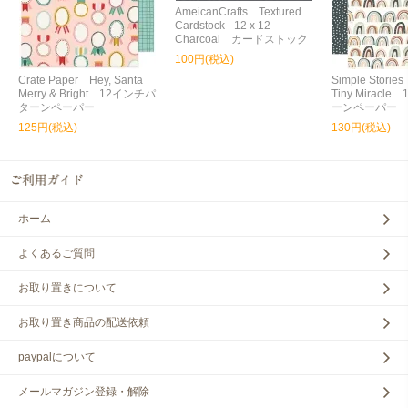
AmeicanCrafts Textured
Cardstock - 12 x 12 -
Charcoal カードストック
100円(税込)
Crate Paper Hey, Santa
Simple Storie
Merry & Bright 12インチパ
Tiny Miracl
ターンペーパー
ーンペーパー
125円(税込)
130円(税込)
ホーム
よくあるご質問
お取り置きについて
お取り置き商品の配送依頼
paypalについて
メールマガジン登録・解除